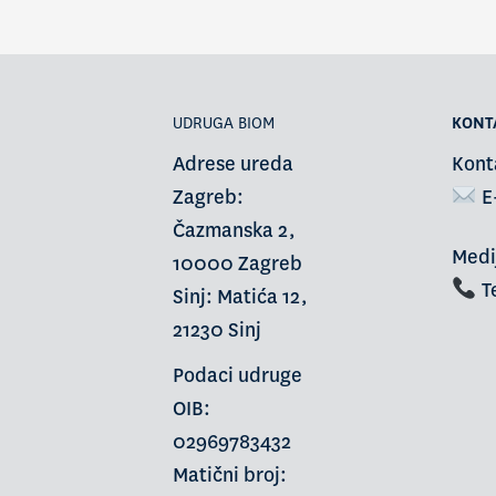
UDRUGA BIOM
KONT
Adrese ureda
Kont
Zagreb:
E
Čazmanska 2,
Medi
10000 Zagreb
Te
Sinj: Matića 12,
21230 Sinj
Podaci udruge
OIB:
02969783432
Matični broj: