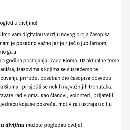
ogled u divljinu!
elimo vam digitalnu verziju novog broja časopisa
 nam je posebno važno jer je riječ o jubilarnom,
mo ga u
 20 godina postojanja i rada Bioma. Uz aktualne teme
staništa, izazovima s kojima se susrećemo te
čuvanju prirode, poseban dio časopisa posvetili
 Bioma i prisjetili se nekih najvažnijih trenutaka.
avate rad Bioma. Kao članovi, volonteri, prijatelji i
ednicu koja se pokreće, motivira i ustraje u cilju
 u divljinu
možete pogledati
ovdje
!