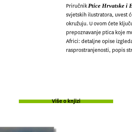
Ptice Hrvatske i 
Priručnik
svjetskih ilustratora, uvest 
okružuju. U ovom ćete ključ
prepoznavanje ptica koje mož
Africi: detaljne opise izgleda
rasprostranjenosti, popis st
Više o knjizi