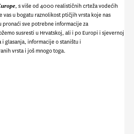
Europe
, s više od 4000 realističnih crteža vodećih
će vas u bogatu raznolikost ptičjih vrsta koje nas
u pronaći sve potrebne informacije za
emo susresti u Hrvatskoj, ali i po Europi i sjevernoj
 i glasanja, informacije o staništu i
ranih vrsta i još mnogo toga.