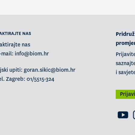
AKTIRAJTE NAS
Pridruži
promje
aktirajte nas
-mail:
info@biom.hr
Prijavit
saznajte
jski upiti: goran.sikic@biom.hr
i savjet
l. Zagreb: 01/5515-324
Prijav