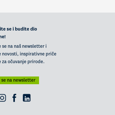
te se i budite dio
ne!
e se na naš newsletter i
 novosti, inspirativne priče
e za očuvanje prirode.
i se na newsletter