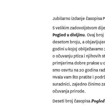
Časopis Pogled u divljinu
Jubilarno izdanje časopisa P
S velikim zadovoljstvom dij
Pogled u divljinu
. Ovaj broj
desetom broju, a objavljuje
godini u kojoj obilježavamo
o očuvanju ptica i njihovih 
primjerima dobre prakse u o
smo osvrtu na 20 godina rada
Hvala vam što pratite i podrž
suradnici, zajedno činimo zaj
očuvanja prirode.
Pogled
Deseti broj časopisa