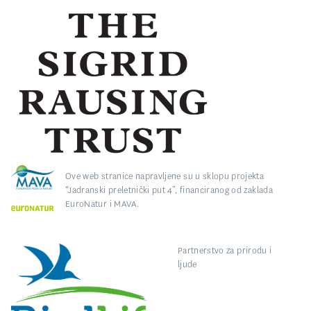
Ove web stranice napravljene su u sklopu projekta
“Jadranski preletnički put 4”, financiranog od zaklada
EuroNatur i MAVA.
Partnerstvo za prirodu i
ljude