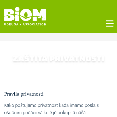
Otvo
ZAŠTITA PRIVATNOSTI
Pravila privatnosti
Kako poštujemo privatnost kada imamo posla s
osobnim podacima koje je prikupila naša