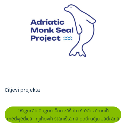
Ciljevi projekta
Osigurati dugoročnu zaštitu sredozemnih
medvjedica i njihovih staništa na području Jadrana