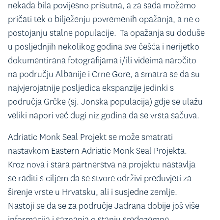
nekada bila povijesno prisutna, a za sada možemo
pričati tek o bilježenju povremenih opažanja, a ne o
postojanju stalne populacije. Ta opažanja su doduše
u posljednjih nekolikog godina sve češća i nerijetko
dokumentirana fotografijama i/ili videima naročito
na području Albanije i Crne Gore, a smatra se da su
najvjerojatnije posljedica ekspanzije jedinki s
područja Grčke (sj. Jonska populacija) gdje se ulažu
veliki napori već dugi niz godina da se vrsta sačuva.
Adriatic Monk Seal Projekt se može smatrati
nastavkom Eastern Adriatic Monk Seal Projekta.
Kroz nova i stara partnerstva na projektu nastavlja
se raditi s ciljem da se stvore održivi preduvjeti za
širenje vrste u Hrvatsku, ali i susjedne zemlje.
Nastoji se da se za područje Jadrana dobije još više
informacija i saznanja o stanju sredozemne