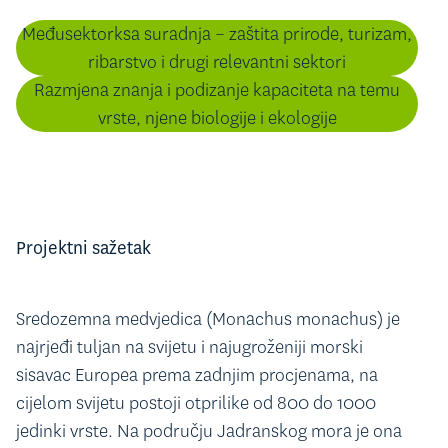
Međusektorksa suradnja – zaštita prirode, turizam,
ribarstvo i drugi relevantni sektori
Razmjena znanja i podizanje kapaciteta na temu
vrste, njene biologije i ekologije
Projektni sažetak
Sredozemna medvjedica (Monachus monachus) je
najrjeđi tuljan na svijetu i najugroženiji morski
sisavac Europea prema zadnjim procjenama, na
cijelom svijetu postoji otprilike od 800 do 1000
jedinki vrste. Na području Jadranskog mora je ona