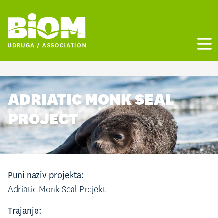
Otvo
ADRIATIC MONK SEAL
PROJECT
Puni naziv projekta:
Adriatic Monk Seal Projekt
Trajanje: