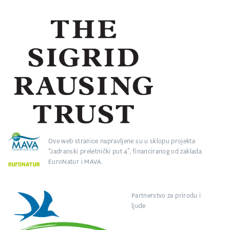
Ove web stranice napravljene su u sklopu projekta
“Jadranski preletnički put 4”, financiranog od zaklada
EuroNatur i MAVA.
Partnerstvo za prirodu i
ljude