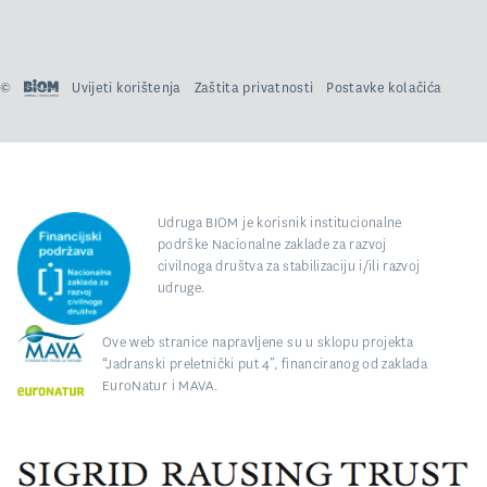
©
Uvijeti korištenja
Zaštita privatnosti
Postavke kolačića
Udruga BIOM je korisnik institucionalne
podrške Nacionalne zaklade za razvoj
civilnoga društva za stabilizaciju i/ili razvoj
udruge.
Ove web stranice napravljene su u sklopu projekta
“Jadranski preletnički put 4”, financiranog od zaklada
EuroNatur i MAVA.