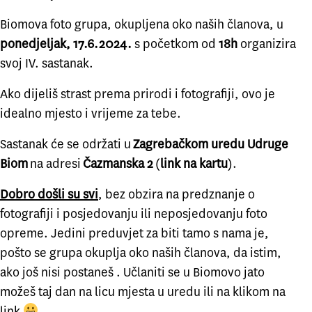
Biomova foto grupa, okupljena oko naših članova, u
ponedjeljak, 17.6.2024.
s početkom od
18h
organizira
svoj IV. sastanak.
Ako dijeliš strast prema prirodi i fotografiji, ovo je
idealno mjesto i vrijeme za tebe.
Sastanak će se održati u
Zagrebačkom uredu Udruge
Biom
na adresi
Čazmanska 2
(
link na kartu
).
Dobro došli su svi
, bez obzira na predznanje o
fotografiji i posjedovanju ili neposjedovanju foto
opreme. Jedini preduvjet za biti tamo s nama je,
pošto se grupa okuplja oko naših članova, da istim,
ako još nisi postaneš . Učlaniti se u Biomovo jato
možeš taj dan na licu mjesta u uredu ili na
klikom na
link