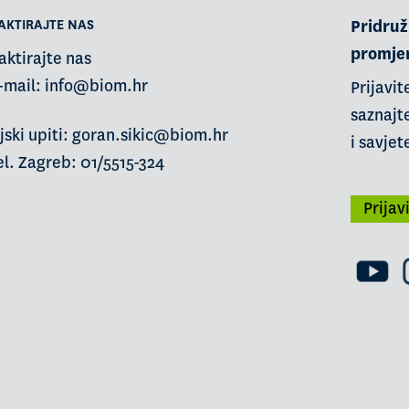
AKTIRAJTE NAS
Pridruži
promje
aktirajte nas
-mail:
info@biom.hr
Prijavit
saznajte
jski upiti: goran.sikic@biom.hr
i savjet
l. Zagreb: 01/5515-324
Prijav