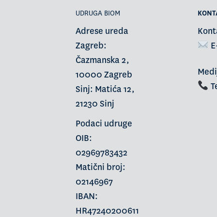
UDRUGA BIOM
KONT
Adrese ureda
Kont
Zagreb:
E
Čazmanska 2,
Medi
10000 Zagreb
Te
Sinj: Matića 12,
21230 Sinj
Podaci udruge
OIB:
02969783432
Matični broj:
02146967
IBAN:
HR47240200611