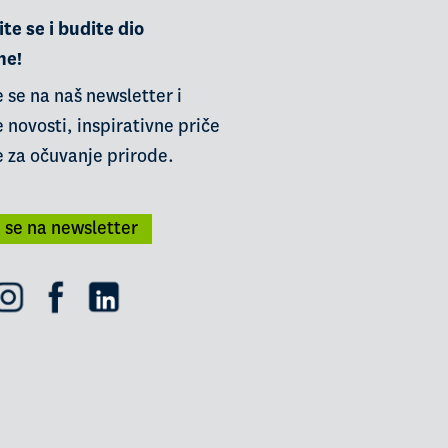
te se i budite dio
ne!
e se na naš newsletter i
 novosti, inspirativne priče
e za očuvanje prirode.
i se na newsletter