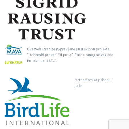
Ove web stranice napravljene su u sklopu projekta
“Jadranski preletnički put 4”, financiranog od zaklada
EuroNatur i MAVA.
Partnerstvo za prirodu i
ljude