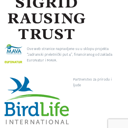
Ove web stranice napravljene su u sklopu projekta
“Jadranski preletnički put 4”, financiranog od zaklada
EuroNatur i MAVA.
Partnerstvo za prirodu i
ljude