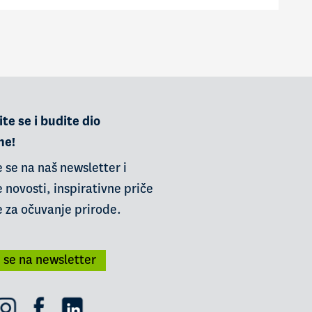
te se i budite dio
ne!
e se na naš newsletter i
 novosti, inspirativne priče
e za očuvanje prirode.
i se na newsletter