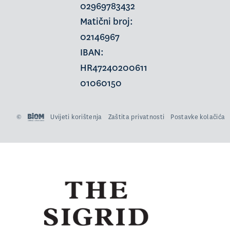
02969783432
Matični broj:
02146967
IBAN:
HR47240200611
01060150
©
Uvijeti korištenja
Zaštita privatnosti
Postavke kolačića