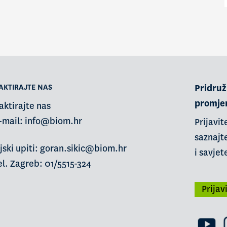
AKTIRAJTE NAS
Pridruži
promje
aktirajte nas
-mail:
info@biom.hr
Prijavit
saznajte
jski upiti: goran.sikic@biom.hr
i savjet
l. Zagreb: 01/5515-324
Prijav