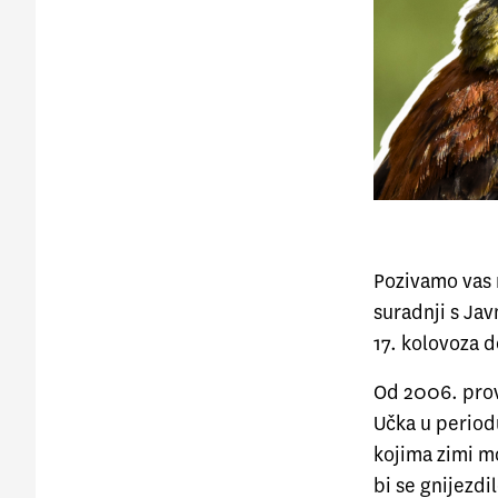
Pozivamo vas 
suradnji s Ja
17. kolovoza d
Od 2006. prov
Učka u periodu
kojima zimi m
bi se gnijezdi