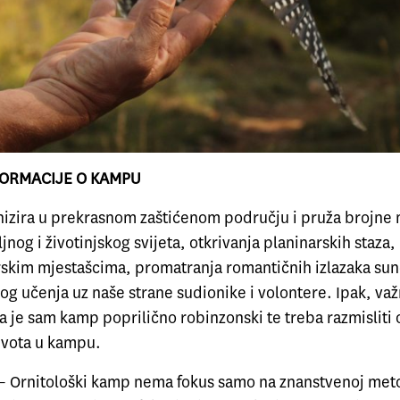
ORMACIJE O KAMPU
izira u prekrasnom zaštićenom području i pruža brojne
iljnog i životinjskog svijeta, otkrivanja planinarskih staza
arskim mjestašcima, promatranja romantičnih izlazaka sun
og učenja uz naše strane sudionike i volontere. Ipak, važ
 je sam kamp poprilično robinzonski te treba razmisliti
života u kampu.
– Ornitološki kamp nema fokus samo na znanstvenoj met