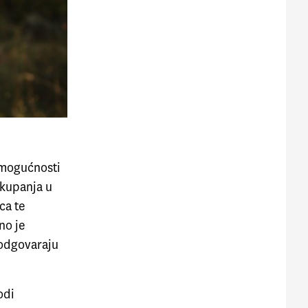
 mogućnosti
, kupanja u
ca te
no je
 odgovaraju
odi