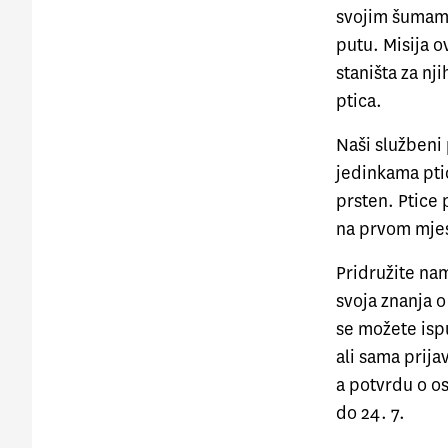
svojim šumama
putu. Misija o
staništa za nj
ptica.
Naši službeni
jedinkama ptic
prsten. Ptice
na prvom mje
Pridružite nam
svoja znanja o
se možete isp
ali sama prij
a potvrdu o os
do 24. 7.