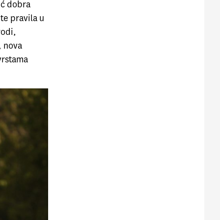
eć dobra
te pravila u
rodi,
, nova
 vrstama