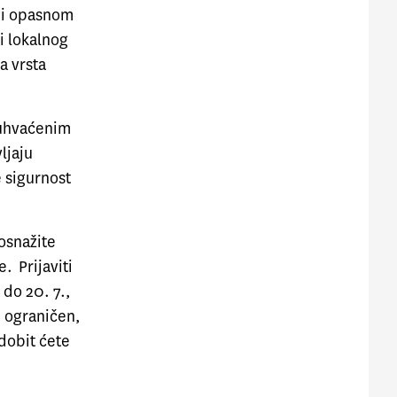
 i opasnom
i lokalnog
a vrsta
 uhvaćenim
ljaju
 sigurnost
 osnažite
. Prijaviti
do 20. 7.,
e ograničen,
 dobit ćete