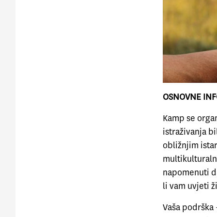
OSNOVNE INF
Kamp se organ
istraživanja b
obližnjim ist
multikulturaln
napomenuti da
li vam uvjeti 
Vaša podrška 