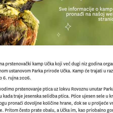
na prstenovački kamp Učka koji već dugi niz godina orga
vnom ustanovom Parka prirode Učka. Kamp će trajati u ra
o 6. rujna 2026.
odimo prstenovanje ptica uz lokvu Rovoznu unutar Park
 kada traje jesenska selidba ptica. Ptice ujesen sele u k
ogu pronaći dovoljne količine hrane, dok se u proljeće v
le. Pritom često prate obalu, a Učka im, kao priobalno gor