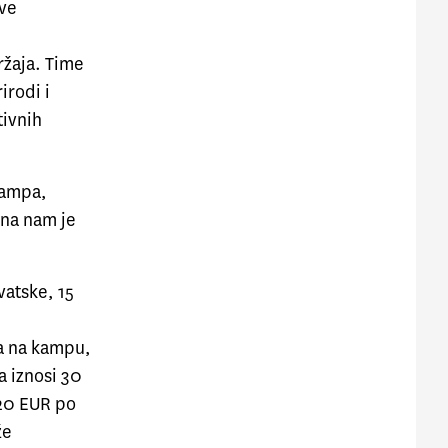
sve
ržaja. Time
irodi i
tivnih
kampa,
bna nam je
vatske, 15
na na kampu,
a iznosi 30
 20 EUR po
že