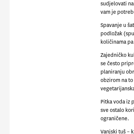
sudjelovati n
vam je potreb
Spavanje u šat
podložak (spu
količinama pa
Zajedničko ku
se često prip
planiranju obr
obzirom na to
vegetarijansk
Pitka voda iz 
sve ostalo kor
ograničene.
Vanjski tuš – 