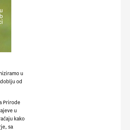
niziramo u
zdoblju od
a Prirode
rajeve u
raćaju kako
je, sa