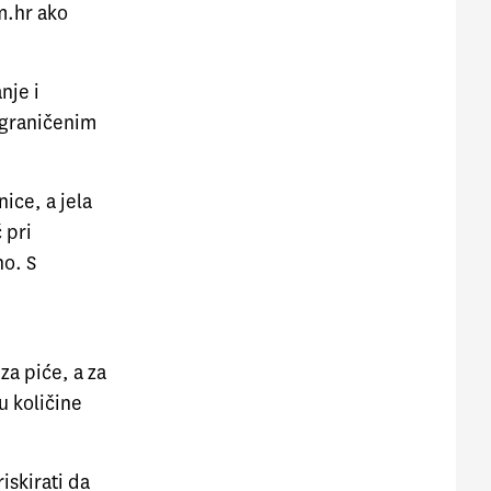
m.hr ako
nje i
ograničenim
ice, a jela
 pri
no. S
za piće, a za
u količine
iskirati da