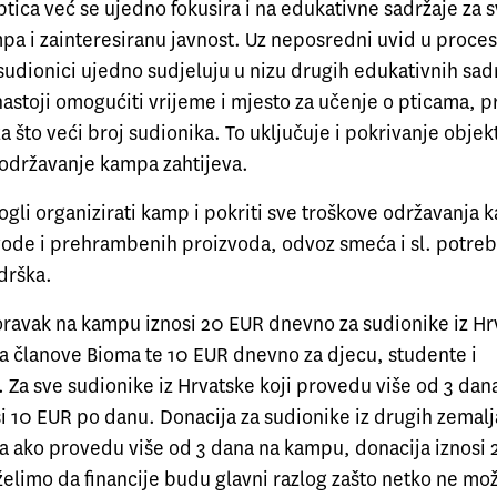
tica već se ujedno fokusira i na edukativne sadržaje za 
pa i zainteresiranu javnost. Uz neposredni uvid u proces
sudionici ujedno sudjeluju u nizu drugih edukativnih sad
stoji omogućiti vrijeme i mjesto za učenje o pticama, pr
 za što veći broj sudionika. To uključuje i pokrivanje objek
 održavanje kampa zahtijeva.
gli organizirati kamp i pokriti sve troškove održavanja 
vode i prehrambenih proizvoda, odvoz smeća i sl. potre
drška.
oravak na kampu iznosi 20 EUR dnevno za sudionike iz Hr
 članove Bioma te 10 EUR dnevno za djecu, studente i
. Za sve sudionike iz Hrvatske koji provedu više od 3 da
i 10 EUR po danu. Donacija za sudionike iz drugih zemalj
a ako provedu više od 3 dana na kampu, donacija iznosi
želimo da financije budu glavni razlog zašto netko ne mo