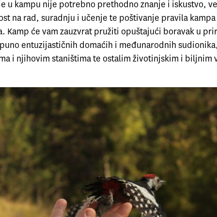
je u kampu nije potrebno prethodno znanje i iskustvo, v
st na rad, suradnju i učenje te poštivanje pravila kampa 
a. Kamp će vam zauzvrat pružiti opuštajući boravak u pri
puno entuzijastičnih domaćih i međunarodnih sudionika
ma i njihovim staništima te ostalim životinjskim i biljnim