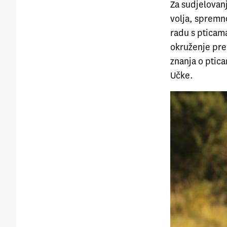
Za sudjelovan
volja, spremno
radu s pticam
okruženje pre
znanja o ptica
Učke.