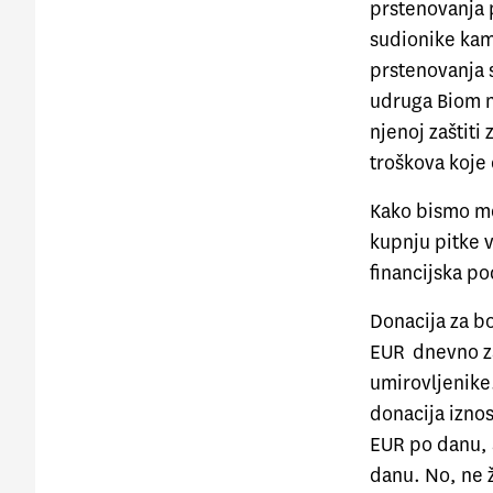
prstenovanja p
sudionike kam
prstenovanja 
udruga Biom na
njenoj zaštiti
troškova koje
Kako bismo mo
kupnju pitke 
financijska po
Donacija za b
EUR dnevno za
umirovljenike
donacija iznos
EUR po danu, 
danu. No, ne 