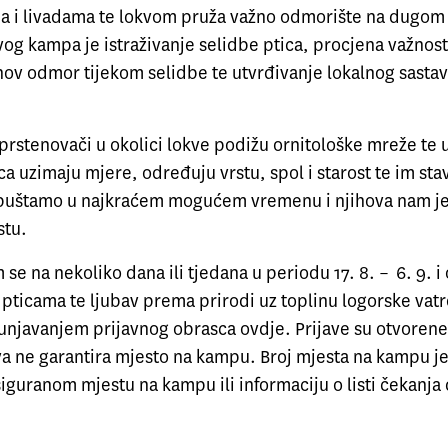
 i livadama te lokvom pruža važno odmorište na dugom
vog kampa je istraživanje selidbe ptica, procjena važnost
ihov odmor tijekom selidbe te utvrđivanje lokalnog sastav
 prstenovači u okolici lokve podižu ornitološke mreže te
a uzimaju mjere, određuju vrstu, spol i starost te im stav
 puštamo u najkraćem mogućem vremenu i njihova nam je
stu.
 se na nekoliko dana ili tjedana u periodu 17. 8. – 6. 9. i
 pticama te ljubav prema prirodi uz toplinu logorske vatre
unjavanjem prijavnog obrasca ovdje. Prijave su otvorene 
ava ne garantira mjesto na kampu. Broj mjesta na kampu j
iguranom mjestu na kampu ili informaciju o listi čekanja