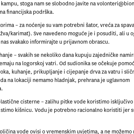
a kampu, stoga nam se slobodno javite na volonteri@bio
na financijska podrška.
orima – za noćenje su vam potrebni šator, vreća za spava
žva/karimat). Sve navedeno moguće je i posuditi, ali u 
 nas svakako informirajte u prijavnom obrascu.
hanje – svakih se nekoliko dana kupuju zajedničke namirn
remaju na logorskoj vatri. Od sudionika se očekuje pomoć
oka, kuhanje, prikupljanje i cijepanje drva za vatru i slič
 da na lokaciji nemamo hladnjak, prehrana je uglavnom
a.
plastične cisterne – zalihu pitke vode koristimo isključivo 
istimo kišnicu. Vodu je potrebno racionalno koristiti jer s
količina vode ovisi o vremenskim uvjetima, a ne možemo r