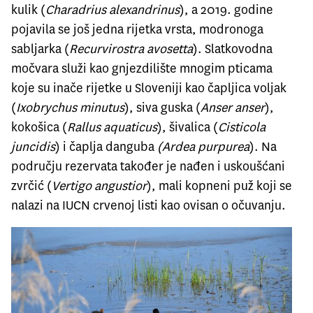
kulik (
Charadrius alexandrinus
), a 2019. godine
pojavila se još jedna rijetka vrsta, modronoga
sabljarka (
Recurvirostra avosetta
). Slatkovodna
močvara služi kao gnjezdilište mnogim pticama
koje su inače rijetke u Sloveniji kao čapljica voljak
(
Ixobrychus minutus
), siva guska (
Anser anser
),
kokošica (
Rallus aquaticus
), šivalica (
Cisticola
juncidis
) i čaplja danguba
(Ardea purpurea
). Na
području rezervata također je nađen i uskoušćani
zvrčić (
Vertigo angustior
), mali kopneni puž koji se
nalazi na IUCN crvenoj listi kao ovisan o očuvanju.