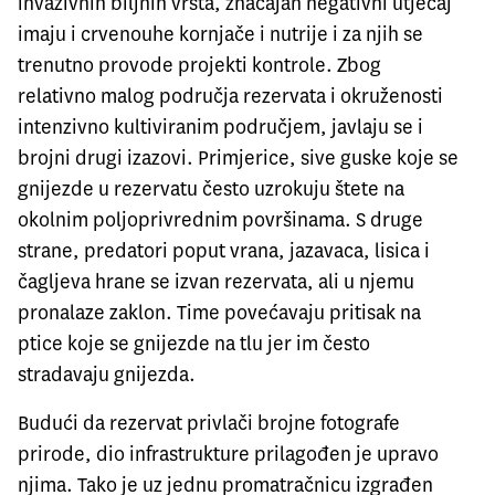
invazivnih biljnih vrsta, značajan negativni utjecaj
imaju i crvenouhe kornjače i nutrije i za njih se
trenutno provode projekti kontrole. Zbog
relativno malog područja rezervata i okruženosti
intenzivno kultiviranim područjem, javlaju se i
brojni drugi izazovi. Primjerice, sive guske koje se
gnijezde u rezervatu često uzrokuju štete na
okolnim poljoprivrednim površinama. S druge
strane, predatori poput vrana, jazavaca, lisica i
čagljeva hrane se izvan rezervata, ali u njemu
pronalaze zaklon. Time povećavaju pritisak na
ptice koje se gnijezde na tlu jer im često
stradavaju gnijezda.
Budući da rezervat privlači brojne fotografe
prirode, dio infrastrukture prilagođen je upravo
njima. Tako je uz jednu promatračnicu izgrađen