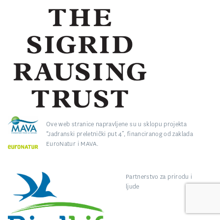
Ove web stranice napravljene su u sklopu projekta
“Jadranski preletnički put 4”, financiranog od zaklada
EuroNatur i MAVA.
Partnerstvo za prirodu i
ljude