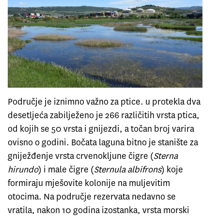
Područje je iznimno važno za ptice. u protekla dva
desetljeća zabilježeno je 266 različitih vrsta ptica,
od kojih se 50 vrsta i gnijezdi, a točan broj varira
ovisno o godini. Bočata laguna bitno je stanište za
gniježđenje vrsta crvenokljune čigre (
Sterna
hirundo
) i male čigre (
Sternula albifrons
) koje
formiraju mješovite kolonije na muljevitim
otocima. Na područje rezervata nedavno se
vratila, nakon 10 godina izostanka, vrsta morski