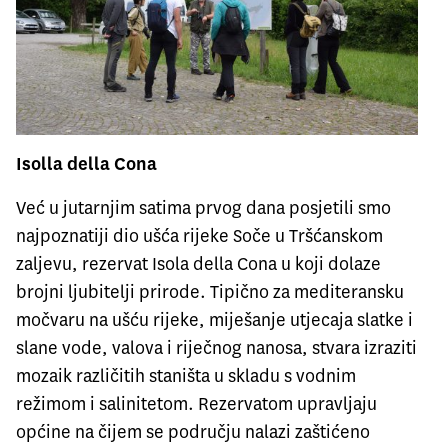
Isolla della Cona
Već u jutarnjim satima prvog dana posjetili smo
najpoznatiji dio ušća rijeke Soče u Tršćanskom
zaljevu, rezervat Isola della Cona u koji dolaze
brojni ljubitelji prirode. Tipično za mediteransku
močvaru na ušću rijeke, miješanje utjecaja slatke i
slane vode, valova i riječnog nanosa, stvara izraziti
mozaik različitih staništa u skladu s vodnim
režimom i salinitetom. Rezervatom upravljaju
općine na čijem se području nalazi zaštićeno