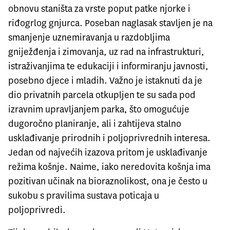
obnovu staništa za vrste poput patke njorke i
riđogrlog gnjurca. Poseban naglasak stavljen je na
smanjenje uznemiravanja u razdobljima
gniježđenja i zimovanja, uz rad na infrastrukturi,
istraživanjima te edukaciji i informiranju javnosti,
posebno djece i mladih. Važno je istaknuti da je
dio privatnih parcela otkupljen te su sada pod
izravnim upravljanjem parka, što omogućuje
dugoročno planiranje, ali i zahtijeva stalno
usklađivanje prirodnih i poljoprivrednih interesa.
Jedan od najvećih izazova pritom je usklađivanje
režima košnje. Naime, iako neredovita košnja ima
pozitivan učinak na bioraznolikost, ona je često u
sukobu s pravilima sustava poticaja u
poljoprivredi.