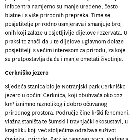
infocentra namjerno su manje uređene, često
blatne i s više prirodnih prepreka. Time se
posjetitelje prirodno usmjerava i smanjuje broj
onih koji zalaze u osjetljivije dijelove rezervata. U
praksi to znači da u te dijelove uglavnom dolaze
posjetitelji s većim interesom za prirodu, za koje
se pretpostavlja da će i manje ometati životinje.
Cerkniško jezero
Sljedeća stanica bio je Notranjski park Cerkniško
jezero u općini Cerknica, koji obuhvaća oko 222
km² iznimno raznolikog i dobro očuvanog
prirodnog prostora. Područje čine krški fenomeni,
vlažna staništa te šumski i travnjački ekosustavi, u
krajoliku koji već stoljećima odražava suživot
čovjeka i prirode. Park je osnovan 2002. godine s