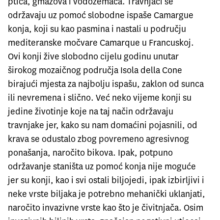
ptica, gmazova i vodozemaca. Travnjaci se
održavaju uz pomoć slobodne ispaše Camargue
konja, koji su kao pasmina i nastali u području
mediteranske močvare Camarque u Francuskoj.
Ovi konji žive slobodno cijelu godinu unutar
širokog mozaičnog područja Isola della Cone
birajući mjesta za najbolju ispašu, zaklon od sunca
ili nevremena i slično. Već neko vijeme konji su
jedine životinje koje na taj način održavaju
travnjake jer, kako su nam domaćini pojasnili, od
krava se odustalo zbog povremeno agresivnog
ponašanja, naročito bikova. Ipak, potpuno
održavanje staništa uz pomoć konja nije moguće
jer su konji, kao i svi ostali biljojedi, ipak izbirljivi i
neke vrste biljaka je potrebno mehanički uklanjati,
naročito invazivne vrste kao što je čivitnjača. Osim