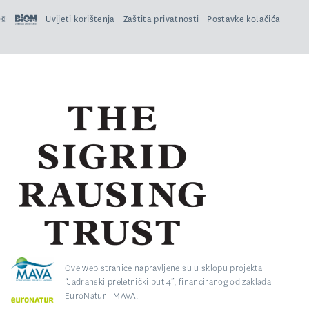
©
Uvijeti korištenja
Zaštita privatnosti
Postavke kolačića
Ove web stranice napravljene su u sklopu projekta
“Jadranski preletnički put 4”, financiranog od zaklada
EuroNatur i MAVA.