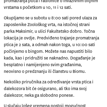
promatranja ptica i radionice o invazivnim biljnim
vrstama s početkom u 10, 11 i 12 sati.
Okupljamo se u subotu u 8:00 sati pored ulaza za
zaposlenike Zoološkog vrta, na istočnoj strani
parka Maksimir, u ulici Fakultetsko dobro. Točna
lokacija je
ovdje
. Predviđeno trajanje promatranja
ptica je 2 sata, a odmah nakon toga, u 10:00 sati
počinjemo s bingom. Možete nas napustiti bilo
kada, kao i pridružiti se naknadno. Događanje je
besplatno i namijenjeno svim građanima,
neovisno o predznanju ili članstvu u Biomu.
Nekoliko priručnika za određivanje vrsta ptica i
dalekozora bit će osigurano, ali tko ima svoj
dalekozor, neka ga slobodno ponese.
U slučaju lošeg vremena postoji mogućnost