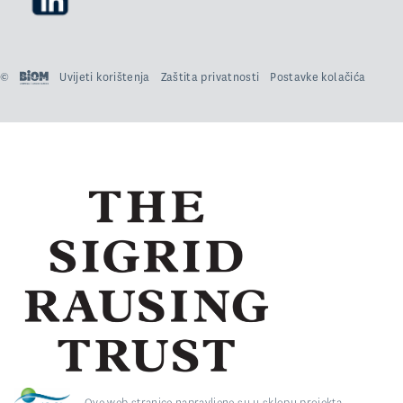
©
Uvijeti korištenja
Zaštita privatnosti
Postavke kolačića
Ove web stranice napravljene su u sklopu projekta