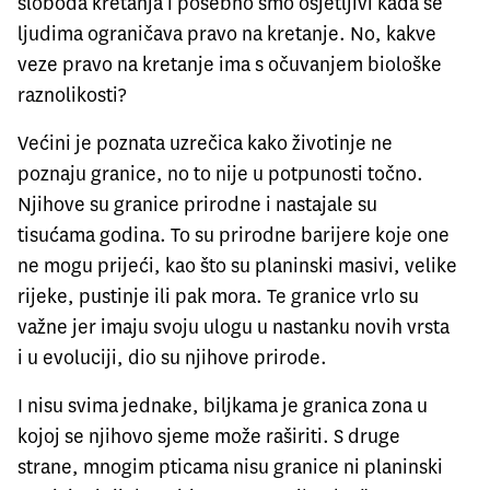
sloboda kretanja i posebno smo osjetljivi kada se
ljudima ograničava pravo na kretanje. No, kakve
veze pravo na kretanje ima s očuvanjem biološke
raznolikosti?
Većini je poznata uzrečica kako životinje ne
poznaju granice, no to nije u potpunosti točno.
Njihove su granice prirodne i nastajale su
tisućama godina. To su prirodne barijere koje one
ne mogu prijeći, kao što su planinski masivi, velike
rijeke, pustinje ili pak mora. Te granice vrlo su
važne jer imaju svoju ulogu u nastanku novih vrsta
i u evoluciji, dio su njihove prirode.
I nisu svima jednake, biljkama je granica zona u
kojoj se njihovo sjeme može raširiti. S druge
strane, mnogim pticama nisu granice ni planinski