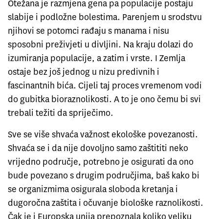
Otežana je razmjena gena pa populacije postaju
slabije i podložne bolestima. Parenjem u srodstvu
njihovi se potomci rađaju s manama i nisu
sposobni preživjeti u divljini. Na kraju dolazi do
izumiranja populacije, a zatim i vrste. I Zemlja
ostaje bez još jednog u nizu predivnih i
fascinantnih bića. Cijeli taj proces vremenom vodi
do gubitka bioraznolikosti. A to je ono čemu bi svi
trebali težiti da spriječimo.
Sve se više shvaća važnost ekološke povezanosti.
Shvaća se i da nije dovoljno samo zaštititi neko
vrijedno područje, potrebno je osigurati da ono
bude povezano s drugim područjima, baš kako bi
se organizmima osigurala sloboda kretanja i
dugoročna zaštita i očuvanje biološke raznolikosti.
Čak je i Europska unija prepoznala koliko veliku