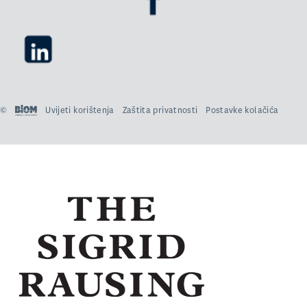
©
Uvijeti korištenja
Zaštita privatnosti
Postavke kolačića