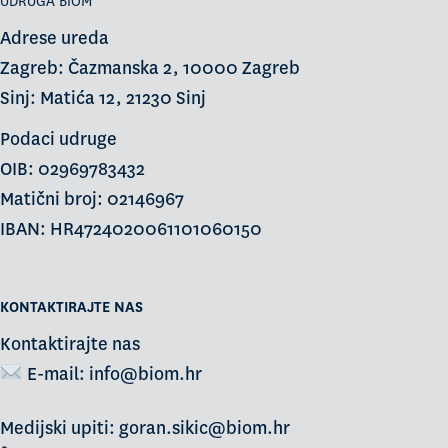
UDRUGA BIOM
Adrese ureda
Zagreb: Čazmanska 2, 10000 Zagreb
Sinj: Matića 12, 21230 Sinj
Podaci udruge
OIB: 02969783432
Matični broj: 02146967
IBAN: HR4724020061101060150
KONTAKTIRAJTE NAS
Kontaktirajte nas
E-mail:
info@biom.hr
Medijski upiti: goran.sikic@biom.hr