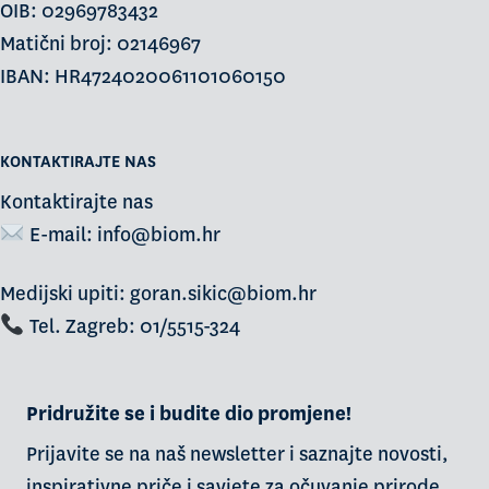
OIB: 02969783432
Matični broj: 02146967
IBAN: HR4724020061101060150
KONTAKTIRAJTE NAS
Kontaktirajte nas
E-mail:
info@biom.hr
Medijski upiti: goran.sikic@biom.hr
Tel. Zagreb: 01/5515-324
Pridružite se i budite dio promjene!
Prijavite se na naš newsletter i saznajte novosti,
inspirativne priče i savjete za očuvanje prirode.