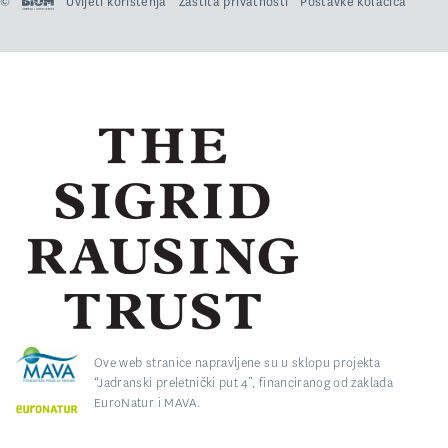
©
Uvijeti korištenja
Zaštita privatnosti
Postavke kolačića
Ove web stranice napravljene su u sklopu projekta
“Jadranski preletnički put 4”, financiranog od zaklada
EuroNatur i MAVA.