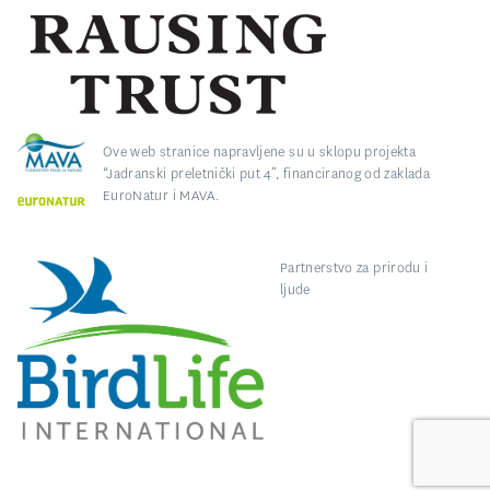
Ove web stranice napravljene su u sklopu projekta
“Jadranski preletnički put 4”, financiranog od zaklada
EuroNatur i MAVA.
Partnerstvo za prirodu i
ljude