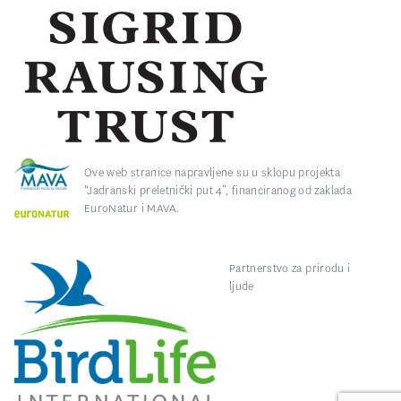
Ove web stranice napravljene su u sklopu projekta
“Jadranski preletnički put 4”, financiranog od zaklada
EuroNatur i MAVA.
Partnerstvo za prirodu i
ljude