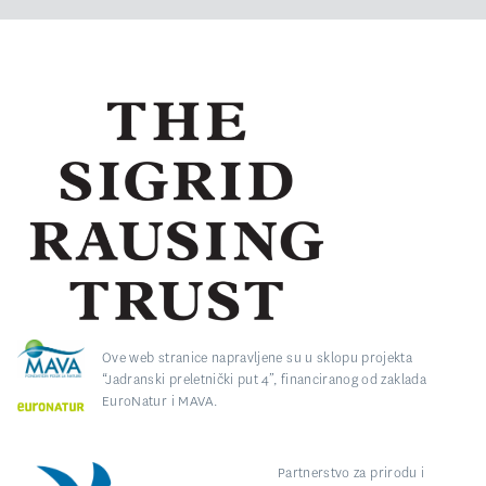
Ove web stranice napravljene su u sklopu projekta
“Jadranski preletnički put 4”, financiranog od zaklada
EuroNatur i MAVA.
Partnerstvo za prirodu i