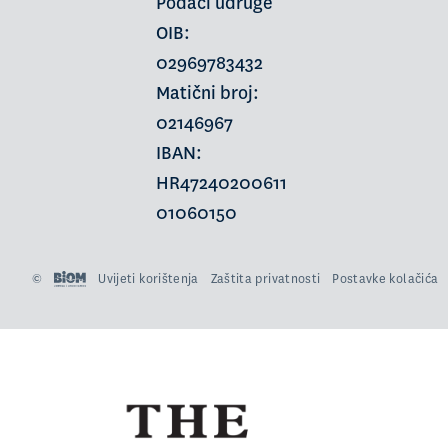
Podaci udruge
OIB:
02969783432
Matični broj:
02146967
IBAN:
HR47240200611
01060150
©
Uvijeti korištenja
Zaštita privatnosti
Postavke kolačića