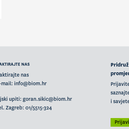
AKTIRAJTE NAS
Pridruži
promje
aktirajte nas
-mail:
info@biom.hr
Prijavit
saznajte
jski upiti: goran.sikic@biom.hr
i savjet
l. Zagreb: 01/5515-324
Prijav