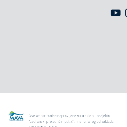
Ove web stranice napravljene su u sklopu projekta
“Jadranski preletnički put 4”, financiranog od zaklada