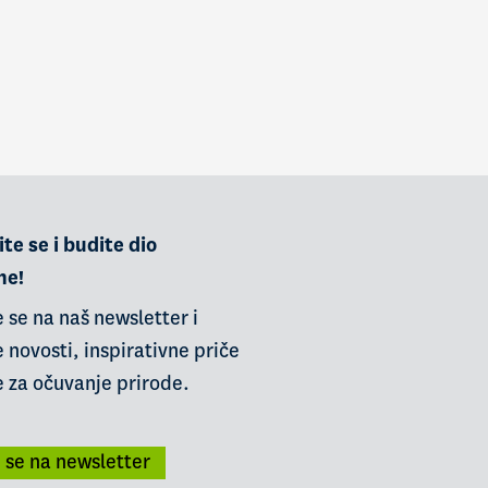
te se i budite dio
ne!
e se na naš newsletter i
 novosti, inspirativne priče
e za očuvanje prirode.
i se na newsletter