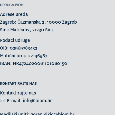
UDRUGA BIOM
Adrese ureda
Zagreb: Čazmanska 2, 10000 Zagreb
Sinj: Matića 12, 21230 Sinj
Podaci udruge
OIB: 02969783432
Matični broj: 02146967
IBAN: HR4724020061101060150
KONTAKTIRAJTE NAS
Kontaktirajte nas
E-mail:
info@biom.hr
Medijski upiti: goran.sikic@biom.hr