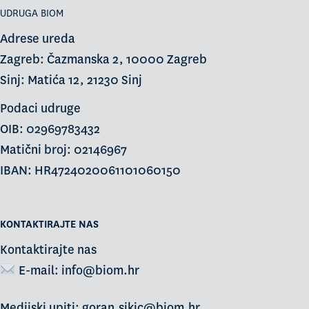
UDRUGA BIOM
Adrese ureda
Zagreb: Čazmanska 2, 10000 Zagreb
Sinj: Matića 12, 21230 Sinj
Podaci udruge
OIB: 02969783432
Matični broj: 02146967
IBAN: HR4724020061101060150
KONTAKTIRAJTE NAS
Kontaktirajte nas
E-mail:
info@biom.hr
Medijski upiti: goran.sikic@biom.hr