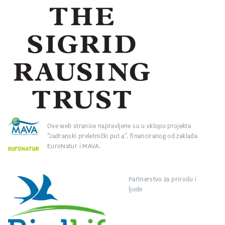
Ove web stranice napravljene su u sklopu projekta
“Jadranski preletnički put 4”, financiranog od zaklada
EuroNatur i MAVA.
Partnerstvo za prirodu i
ljude