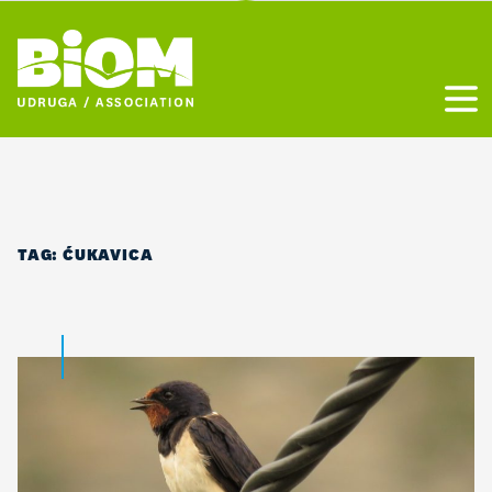
Otvo
TAG:
ĆUKAVICA