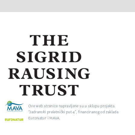
Ove web stranice napravljene su u sklopu projekta
“Jadranski preletnički put 4”, financiranog od zaklada
EuroNatur i MAVA.