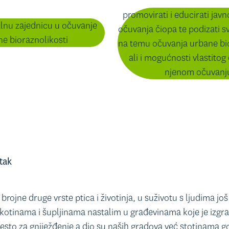
promovirati i educirati jav
kalnu zajednicu u očuvanje
očuvanja čiopa te podizati sv
e bioraznolikosti
na temu očuvanja urbane bio
ali i mogućnosti vlastito
njenom očuvanj
etak
 brojne druge vrste ptica i životinja, u suživotu s ljudima jo
ukotinama i šupljinama nastalim u građevinama koje je izgr
esto za gniježđenje a dio su naših gradova već stotinama g