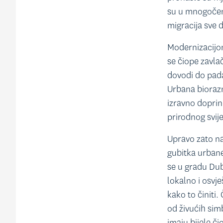
su u mnogočemu
migracija sve 
Modernizacijom
se čiope zavla
dovodi do pada
Urbana biorazn
izravno doprin
prirodnog svije
Upravo zato na
gubitka urbane 
se u gradu Dub
lokalno i osvj
kako to činiti.
od živućih sim
imaju bijele č