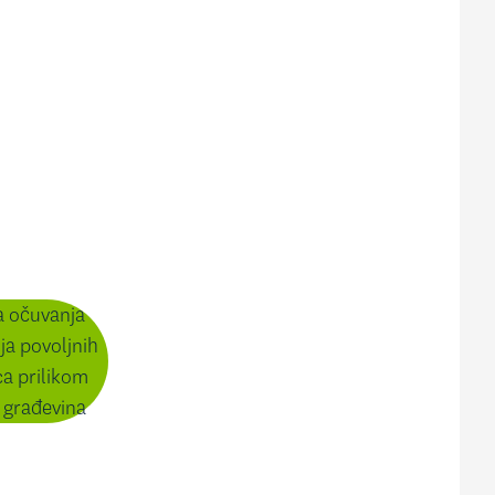
ja očuvanja
ja povoljnih
ca prilikom
h građevina