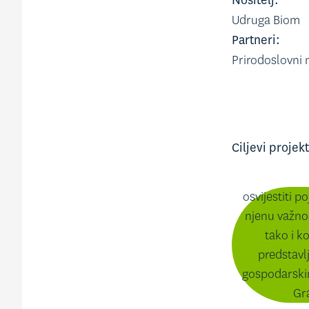
Nositelj:
Udruga Biom
Partneri:
Prirodoslovni
Ciljevi projek
osvijestiti p
njenu važnos
tako i k
predstavlj
gospodarski
Gr