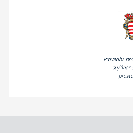
Provedba pro
su/financ
prosto