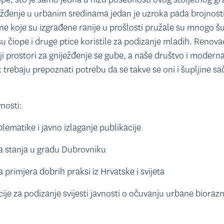
ežđenje u urbanim sredinama jedan je uzroka pada brojnost
ne koje su izgrađene ranije u prošlosti pružale su mnogo šu
su čiope i druge ptice koristile za podizanje mladih. Renova
ji prostori za gniježđenje se gube, a naše društvo i modern
 trebaju prepoznati potrebu da se takve se oni i šupljine sač
nosti:
lematike i javno izlaganje publikacije
a stanja u gradu Dubrovniku
 primjera dobrih praksi iz Hrvatske i svijeta
ije za podizanje svijesti javnosti o očuvanju urbane biorazn