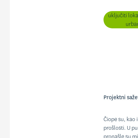
uključiti lo
urban
Projektni saž
Čiope su, kao i
prošlosti. U p
pronašle su mj