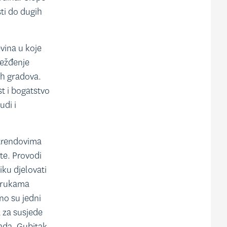
ti do dugih
vina u koje
ježđenje
ih gradova.
t i bogatstvo
udi i
 trendovima
ite. Provodi
ku djelovati
porukama
no su jedni
 za susjede
rada. Gubitak