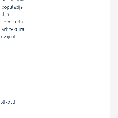
i populacije
pljih
cijom starih
a arhitektura
uvaju ili
olikosti