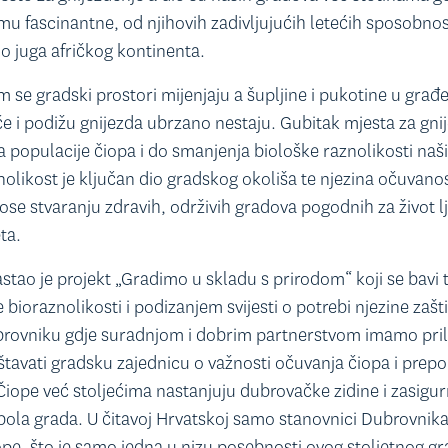
 fascinantne, od njihovih zadivljujućih letećih sposobnos
do juga afričkog kontinenta.
 se gradski prostori mijenjaju a šupljine i pukotine u građe
če i podižu gnijezda ubrzano nestaju. Gubitak mjesta za gni
 populacije čiopa i do smanjenja biološke raznolikosti naš
olikost je ključan dio gradskog okoliša te njezina očuvanos
ose stvaranju zdravih, održivih gradova pogodnih za život lj
ta.
stao je projekt „Gradimo u skladu s prirodom“ koji se bavi
bioraznolikosti i podizanjem svijesti o potrebi njezine zašt
rovniku gdje suradnjom i dobrim partnerstvom imamo prili
eštavati gradsku zajednicu o važnosti očuvanja čiopa i pre
 Čiope već stoljećima nastanjuju dubrovačke zidine i zasigur
bola grada. U čitavoj Hrvatskoj samo stanovnici Dubrovnika
iope, što je samo jedna u nizu posebnosti ovog stoljetnog g