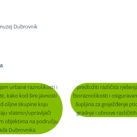
 muzej Dubrovnik
ta
ojam urbane raznolikosti i
predložiti različita rješen
t, kako kod šire javnosti
bioraznolikosti i osiguravan
od ciljne skupine koju
šupljina za gniježđenje pti
aju vlasnici/upravljači
gradnje i obnove različiti
m objektima na području
ada Dubrovnika