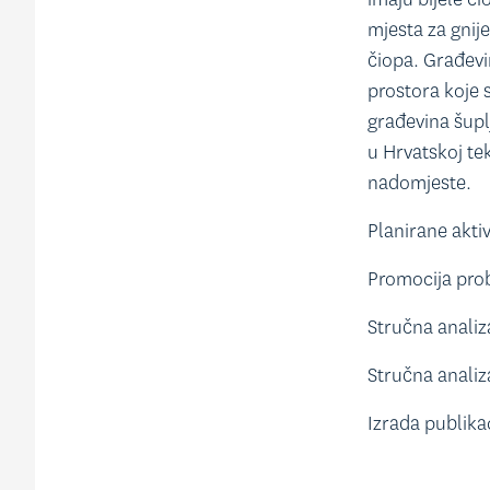
mjesta za gnij
čiopa. Građevi
prostora koje 
građevina šupl
u Hrvatskoj tek
nadomjeste.
Planirane aktiv
Promocija prob
Stručna analiz
Stručna analiza
Izrada publikac