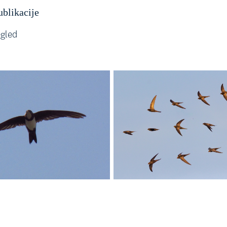
ublikacije
egled