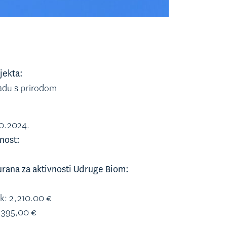
jekta:
adu s prirodom
10.2024.
nost:
urana za aktivnosti Udruge Biom:
k: 2,210.00 €
6.395,00 €