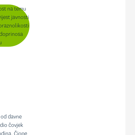
nost na temu
ijest javnosti
raznolikosti
g doprinosa
u
š od davne
adio čovjek
odina. Čiope