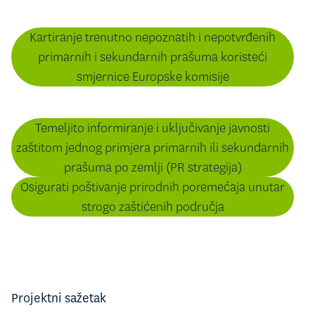
Kartiranje trenutno nepoznatih i nepotvrđenih
primarnih i sekundarnih prašuma koristeći
smjernice Europske komisije
Temeljito informiranje i uključivanje javnosti
zaštitom jednog primjera primarnih ili sekundarnih
prašuma po zemlji (PR strategija)
Osigurati poštivanje prirodnih poremećaja unutar
strogo zaštićenih područja
Projektni sažetak