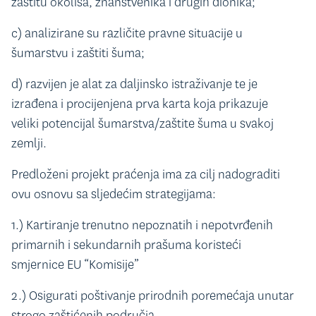
zaštitu okoliša, znanstvenika i drugih dionika;
c) analizirane su različite pravne situacije u
šumarstvu i zaštiti šuma;
d) razvijen je alat za daljinsko istraživanje te je
izrađena i procijenjena prva karta koja prikazuje
veliki potencijal šumarstva/zaštite šuma u svakoj
zemlji.
Predloženi projekt praćenja ima za cilj nadograditi
ovu osnovu sa sljedećim strategijama:
1.) Kartiranje trenutno nepoznatih i nepotvrđenih
primarnih i sekundarnih prašuma koristeći
smjernice EU “Komisije”
2.) Osigurati poštivanje prirodnih poremećaja unutar
strogo zaštićenih područja