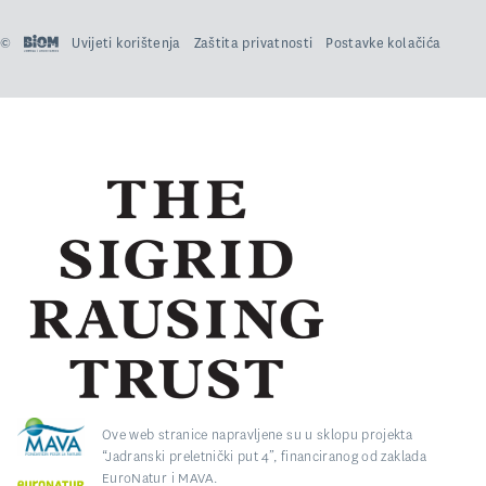
©
Uvijeti korištenja
Zaštita privatnosti
Postavke kolačića
Ove web stranice napravljene su u sklopu projekta
“Jadranski preletnički put 4”, financiranog od zaklada
EuroNatur i MAVA.