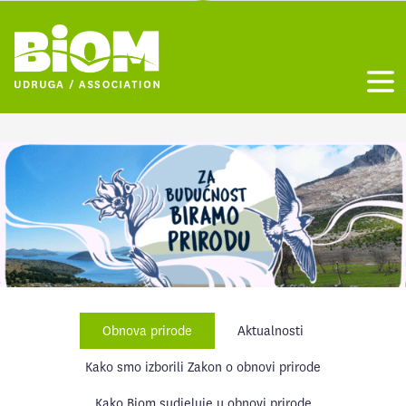
Otvo
Obnova prirode
Aktualnosti
Kako smo izborili Zakon o obnovi prirode
Kako Biom sudjeluje u obnovi prirode