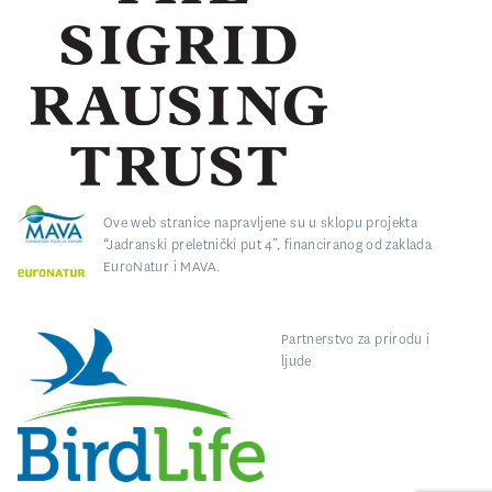
Ove web stranice napravljene su u sklopu projekta
“Jadranski preletnički put 4”, financiranog od zaklada
EuroNatur i MAVA.
Partnerstvo za prirodu i
ljude