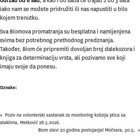
održati od 8 sati
, a kao i do sada će trajati 2 do 3 sata
iako nam se možete pridružiti ili nas napustiti u bilo
kojem trenutku.
Sva Biomova promatranja su besplatna i namijenjena
svima bez potrebnog prethodnog predznanja.
Također, Biom će pripremiti dovoljan broj dalekozora i
knjiga za determinaciju vrsta, ali pozivamo sve koji
imaju svoje da ponesu.
Oznake:
«
Poziv na volonterski sastanak za monitoring kolizija ptica sa
staklima, Metković 28.5.2026.
Biom slavi 20 godina postojanja! Močvara, 30.5.
»