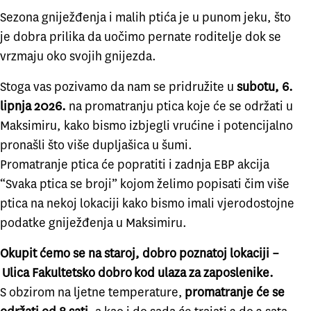
Sezona gniježđenja i malih ptića je u punom jeku, što
je dobra prilika da uočimo pernate roditelje dok se
vrzmaju oko svojih gnijezda.
Stoga vas pozivamo da nam se pridružite u
subotu, 6.
lipnja 2026.
na promatranju ptica koje će se održati u
Maksimiru, kako bismo izbjegli vrućine i potencijalno
pronašli što više dupljašica u šumi.
Promatranje ptica će popratiti i zadnja EBP akcija
“Svaka ptica se broji” kojom želimo popisati čim više
ptica na nekoj lokaciji kako bismo imali vjerodostojne
podatke gniježđenja u Maksimiru.
Okupit ćemo se na staroj, dobro poznatoj lokaciji –
Ulica Fakultetsko dobro
kod ulaza za zaposlenike.
S obzirom na ljetne temperature,
promatranje će se