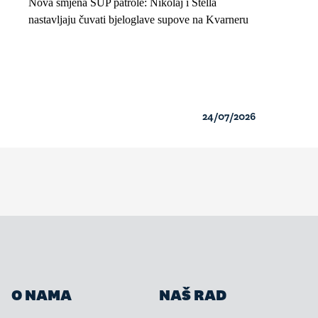
Nova smjena SUP patrole: Nikolaj i Stella
nastavljaju čuvati bjeloglave supove na Kvarneru
24/07/2026
O NAMA
NAŠ RAD