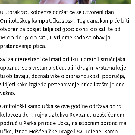
U utorak 20. kolovoza održat će se Otvoreni dan
Ornitološkog kampa Učka 2024. Tog dana kamp će biti
otvoren za posjetitelje od 9:00 do 12:00 sati te od
16:00 do 19:00 sati, u vrijeme kada se obavlja
prstenovanje ptica.
Svi zainteresirani će imati priliku u pratnji stručnjaka
upoznati se s vrstama ptica, ali i drugim vrstama koje
tu obitavaju, doznati više o bioraznolikosti područja,
vidjeti kako izgleda prstenovanje ptica i zašto je ono
važno.
Ornitološki kamp Učka se ove godine održava od 12.
kolovoza do 1. rujna uz lokvu Rovoznu, u zaštićenom
području Parka prirode Učka, na istočnim obroncima
Učke, iznad Mošćeničke Drage i Sv. Jelene. Kamp