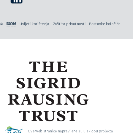
©
Uvijeti korištenja
Zaštita privatnosti
Postavke kolačića
Ove web stranice napravljene su u sklopu projekta