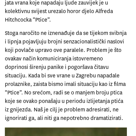
jata vrana koje napadaju ljude zauvijek je u
kolektivnu svijest urezalo horor djelo Alfreda
Hitchcocka “Ptice”.
Stoga naročito ne iznenađuje da se tijekom svibnja
i lipnja pojavljuju brojni senzacionalistički naslovi
koji povlače upravo ove paralele. Problem je što
ovakav način komuniciranja istovremeno
doprinosi širenju panike i pogoršava čitavu
situaciju. Kada bi sve vrane u Zagrebu napadale
prolaznike, zaista bismo imali situaciju kao iz filma
“Ptice”. No srećom, radi se o manjem broju ptica
koje se ovako ponašaju u periodu izlijetanja ptića
iz gnijezda. Naš je cilj je problem adresirati, ne
ignorirati ga, ali niti ga nepotrebno dramatizirati.