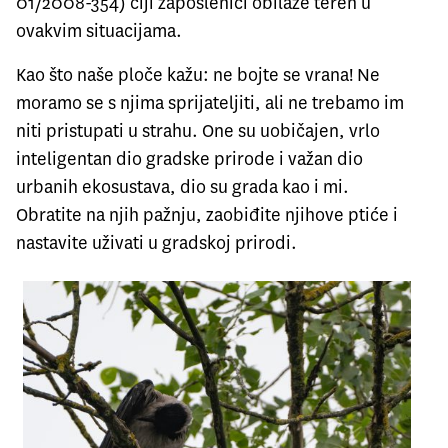
01/2008-354) čiji zaposlenici obilaze teren u
ovakvim situacijama.
Kao što naše ploče kažu: ne bojte se vrana! Ne
moramo se s njima sprijateljiti, ali ne trebamo im
niti pristupati u strahu. One su uobičajen, vrlo
inteligentan dio gradske prirode i važan dio
urbanih ekosustava, dio su grada kao i mi.
Obratite na njih pažnju, zaobiđite njihove ptiće i
nastavite uživati u gradskoj prirodi.