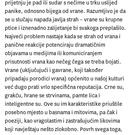
prijetnju je pad ili sudar s nečime u trku uslijed
panike, odnosno bijega od vrane. Razumljivo je da
se u slučaju napada javlja strah – vrane su krupne
ptice i iznenadno zalijetanje bi svakoga preplašilo.
Najveći problem nastaje kada se strah od vrana i
panične reakcije potenciraju dramatičnim
objavama u medijima ili komuniciranjem
prisutnosti vrana kao nečeg čega se treba bojati.
Vrane (uključujući i gavrane, koji također
pripadaju porodici vrana) općenito u našoj kulturi
već dugo prati vrlo specifična reputacija. Crne su,
grakću, hrane se strvinama, pamte lica i
inteligentne su. Ove su im karakteristike priuštile
posebno mjesto u basnama i mitovima, pa čak i
poeziji, kao vragolastim i zastrašujućim likovima
koji navještaju nešto zlokobno. Povrh svega toga,