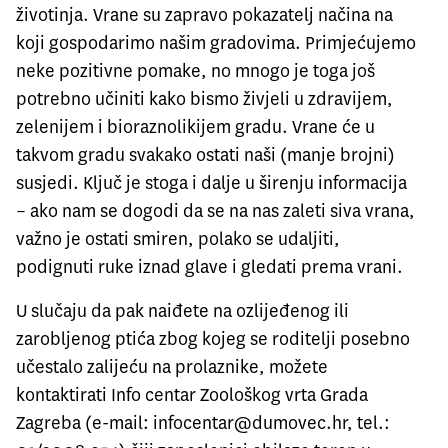
životinja. Vrane su zapravo pokazatelj načina na
koji gospodarimo našim gradovima. Primjećujemo
neke pozitivne pomake, no mnogo je toga još
potrebno učiniti kako bismo živjeli u zdravijem,
zelenijem i bioraznolikijem gradu. Vrane će u
takvom gradu svakako ostati naši (manje brojni)
susjedi. Ključ je stoga i dalje u širenju informacija
– ako nam se dogodi da se na nas zaleti siva vrana,
važno je ostati smiren, polako se udaljiti,
podignuti ruke iznad glave i gledati prema vrani.
U slučaju da pak naiđete na ozlijeđenog ili
zarobljenog ptića zbog kojeg se roditelji posebno
učestalo zalijeću na prolaznike, možete
kontaktirati Info centar Zoološkog vrta Grada
Zagreba (e-mail:
infocentar@dumovec.hr
, tel.: