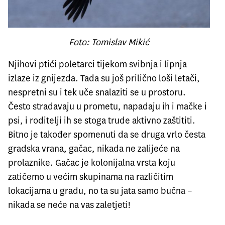
Foto: Tomislav Mikić
Njihovi ptići poletarci tijekom svibnja i lipnja
izlaze iz gnijezda. Tada su još prilično loši letači,
nespretni su i tek uče snalaziti se u prostoru.
Često stradavaju u prometu, napadaju ih i mačke i
psi, i roditelji ih se stoga trude aktivno zaštititi.
Bitno je također spomenuti da se druga vrlo česta
gradska vrana, gačac, nikada ne zalijeće na
prolaznike. Gačac je kolonijalna vrsta koju
zatičemo u većim skupinama na različitim
lokacijama u gradu, no ta su jata samo bučna –
nikada se neće na vas zaletjeti!