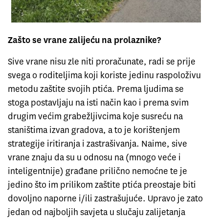
Zašto se vrane zalijeću na prolaznike?
Sive vrane nisu zle niti proračunate, radi se prije
svega o roditeljima koji koriste jedinu raspoloživu
metodu zaštite svojih ptića. Prema ljudima se
stoga postavljaju na isti način kao i prema svim
drugim većim grabežljivcima koje susreću na
staništima izvan gradova, a to je korištenjem
strategije iritiranja i zastrašivanja. Naime, sive
vrane znaju da su u odnosu na (mnogo veće i
inteligentnije) građane prilično nemoćne te je
jedino što im prilikom zaštite ptića preostaje biti
dovoljno naporne i/ili zastrašujuće. Upravo je zato
jedan od najboljih savjeta u slučaju zalijetanja