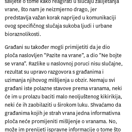
savjete o tome kako reagirati u slučaju zalijetanja
vrane, što nam je neizmjerno drago, jer
predstavlja važan korak naprijed u komunikaciji
ovog specifičnog slučaja sukoba ljudi i urbane
bioraznolikosti.
Građani su također mogli primijetiti da je dio
ploča naslovljen “Pazite na vrane”, a dio “Ne bojte
se vrana”. Razlike u naslovnoj poruci nisu slučajne,
rezultat su upravo razgovora s građanima i
uzimanja njihovog mišljenja u obzir. Nemaju svi
građani iste polazne stavove prema vranama, neki
će im u prolazu baciti malo neoljuštenog kikirikija,
neki će ih zaobilaziti u širokom luku. Shvaćamo da
građanima kojih je strah vrana jedna informativna
ploča neće promijeniti mišljenje o vranama. No,
može im prenijeti ispravne informacije o tome što