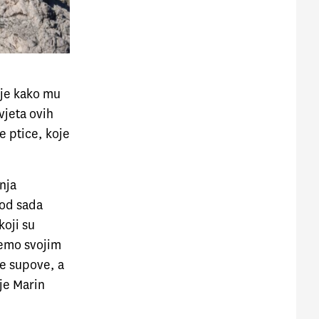
 je kako mu
vjeta ovih
e ptice, koje
nja
 od sada
koji su
ćemo svojim
še supove, a
 je Marin