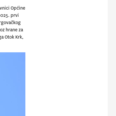
avnici Općine
2025. prvi
Trgovačkog
voz hrane za
ga Otok Krk,