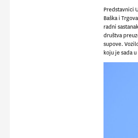
Predstavnici 
Baška i Trgova
radni sastana
društva preuze
supove. Vozilo
koju je sada u