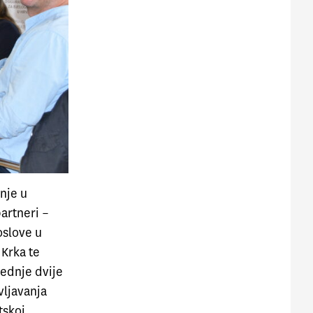
nje u
partneri –
oslove u
 Krka te
jednje dvije
vljavanja
tskoj.