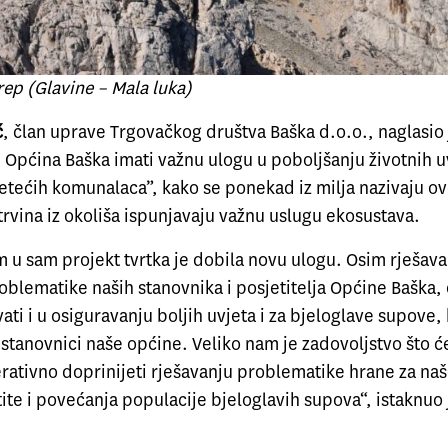
ep (Glavine – Mala luka)
ć
, član uprave Trgovačkog društva Baška d.o.o., naglasio
 Općina Baška imati važnu ulogu u poboljšanju životnih u
etećih komunalaca”, kako se ponekad iz milja nazivaju ov
rvina iz okoliša ispunjavaju važnu uslugu ekosustava.
 u sam projekt tvrtka je dobila novu ulogu. Osim rješava
blematike naših stanovnika i posjetitelja Općine Baška,
ti i u osiguravanju boljih uvjeta i za bjeloglave supove, 
 stanovnici naše općine. Veliko nam je zadovoljstvo što 
rativno doprinijeti rješavanju problematike hrane za na
štite i povećanja populacije bjeloglavih supova“, istaknuo