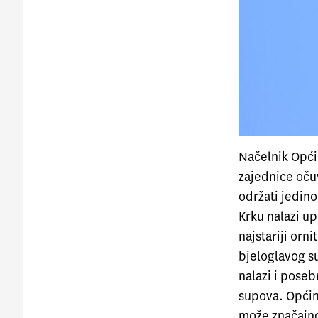
Načelnik Opć
zajednice očuv
održati jedino
Krku nalazi up
najstariji orn
bjeloglavog s
nalazi i poseb
supova. Općin
može značajno 