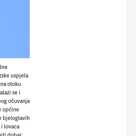
alne
tske uspjela
 na otoku
lazi se i
zbog očuvanja
e općine
e bjeloglavih
i lovaca
biti dobar