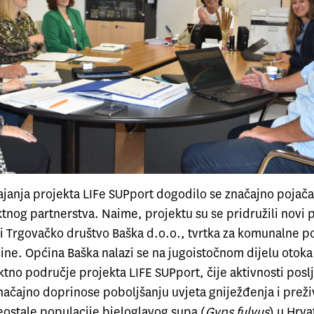
ajanja projekta LIFe SUPport dogodilo se značajno pojača
tnog partnerstva. Naime, projektu su se pridružili novi 
i Trgovačko društvo Baška d.o.o., tvrtka za komunalne p
ine. Općina Baška nalazi se na jugoistočnom dijelu otoka
tno područje projekta LIFE SUPport, čije aktivnosti posl
načajno doprinose poboljšanju uvjeta gniježđenja i preži
eostale populacije bjeloglavog supa (
Gyps fulvus
) u Hrva