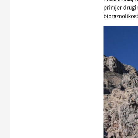
primjer drugi
bioraznolikosti