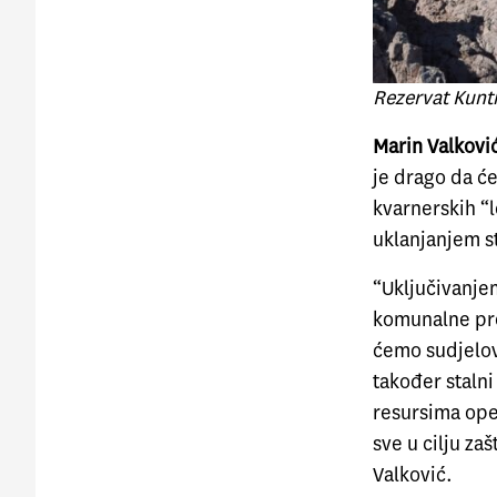
Rezervat Kuntr
Marin Valkovi
je drago da će
kvarnerskih “l
uklanjanjem st
“Uključivanjem
komunalne pro
ćemo sudjelova
također stalni
resursima ope
sve u cilju za
Valković.