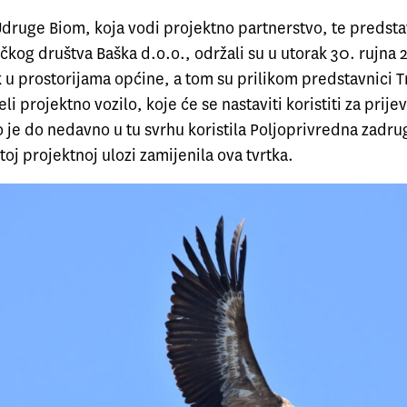
Udruge Biom, koja vodi projektno partnerstvo, te predst
čkog društva Baška d.o.o., održali su u utorak 30. rujna 
k u prostorijama općine, a tom su prilikom predstavnici 
li projektno vozilo, koje će se nastaviti koristiti za prije
 je do nedavno u tu svrhu koristila Poljoprivredna zadru
 toj projektnoj ulozi zamijenila ova tvrtka.