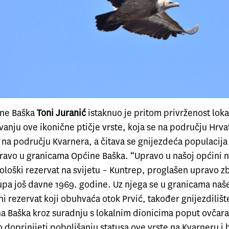
ine Baška
Toni Juranić
istaknuo je pritom privrženost lok
anju ove ikonične ptičje vrste, koja se na području Hrva
 na području Kvarnera, a čitava se gnijezdeća populacija
ravo u granicama Općine Baška. “Upravo u našoj općini na
itološki rezervat na svijetu – Kuntrep, proglašen upravo 
upa još davne 1969. godine. Uz njega se u granicama naš
ni rezervat koji obuhvaća otok Prvić, također gnijezdilišt
a Baška kroz suradnju s lokalnim dionicima poput ovčara 
doprinijeti poboljšanju statusa ove vrste na Kvarneru i 