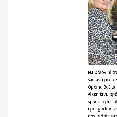
Na polovini tr
sastavu projek
Općina Baška 
vlasništvu opć
spada u projek
i pol godine z
posljednje pr