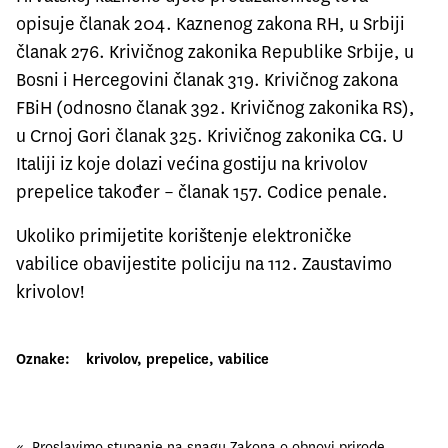
opisuje članak 204. Kaznenog zakona RH, u Srbiji
članak 276. Krivičnog zakonika Republike Srbije, u
Bosni i Hercegovini članak 319. Krivičnog zakona
FBiH (odnosno članak 392. Krivičnog zakonika RS),
u Crnoj Gori članak 325. Krivičnog zakonika CG. U
Italiji iz koje dolazi većina gostiju na krivolov
prepelice također – članak 157. Codice penale.
Ukoliko primijetite korištenje elektroničke
vabilice obavijestite policiju na 112. Zaustavimo
krivolov!
Oznake:
krivolov
, 
prepelice
, 
vabilice
«
Proslavimo stupanje na snagu Zakona o obnovi prirode