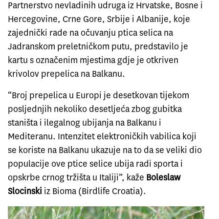
Partnerstvo nevladinih udruga iz Hrvatske, Bosne i
Hercegovine, Crne Gore, Srbije i Albanije, koje
zajednički rade na očuvanju ptica selica na
Jadranskom preletničkom putu, predstavilo je
kartu s označenim mjestima gdje je otkriven
krivolov prepelica na Balkanu.
“Broj prepelica u Europi je desetkovan tijekom
posljednjih nekoliko desetljeća zbog gubitka
staništa i ilegalnog ubijanja na Balkanu i
Mediteranu. Intenzitet elektroničkih vabilica koji
se koriste na Balkanu ukazuje na to da se veliki dio
populacije ove ptice selice ubija radi sporta i
opskrbe crnog tržišta u Italiji”, kaže
Boleslaw
Slocinski
iz Bioma (Birdlife Croatia).