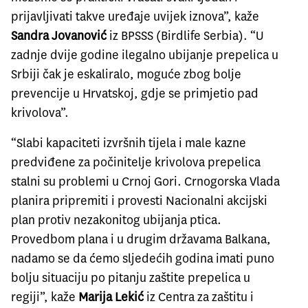
prijavljivati takve ​​uređaje uvijek iznova”, kaže
Sandra Jovanović
iz
BPSSS
(Birdlife Serbia). “U
zadnje dvije godine ilegalno ubijanje prepelica u
Srbiji čak je eskaliralo, moguće zbog bolje
prevencije u Hrvatskoj, gdje se primjetio pad
krivolova”.
“Slabi kapaciteti izvršnih tijela i male kazne
predviđene za počinitelje krivolova prepelica
stalni su problemi u Crnoj Gori. Crnogorska Vlada
planira pripremiti i provesti Nacionalni akcijski
plan protiv nezakonitog ubijanja ptica.
Provedbom plana i u drugim državama Balkana,
nadamo se da ćemo sljedećih godina imati puno
bolju situaciju po pitanju zaštite prepelica u
regiji”, kaže
Marija Lekić
iz
Centra za zaštitu i