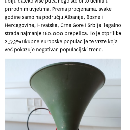
ubiju daleko više ptica nego što bi to učinili u
prirodnim uvjetima. Prema procjenama, svake
godine samo na području Albanije, Bosne i
Hercegovine, Hrvatske, Crne Gore i Srbije ilegalno
strada najmanje 160.000 prepelica. To je otprilike
2,5-3% ukupne europske populacije te vrste koja
već pokazuje negativan populacijski trend.