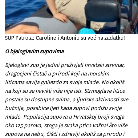
SUP Patrola: Caroline i Antonio su već na zadatku!
O bjeloglavim supovima
Bjeloglavi sup je jedini preživjeli hrvatski strvinar,
dragocjeni čistač u prirodi koji na morskim
liticama savija gnijezdo za svoje mlade. No okoliš
na koji su se navikli više nije isti. Strmoglave litice
postale su dostupne svima, a ljudske aktivnosti sve
bučnije, posebice ljeti kada supovi podižu svoje
mlade. Populacija supova u Hrvatskoj broji svega
oko 125 parova, stoga je svaka ptica važna! Što više
supova na nebu, čišći i zdraviji okoliš za prirodu i