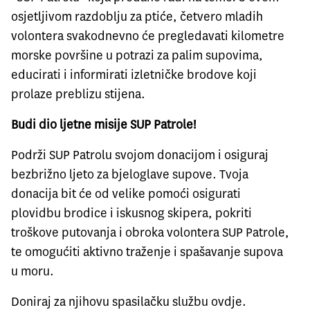
osjetljivom razdoblju za ptiće, četvero mladih
volontera svakodnevno će pregledavati kilometre
morske površine u potrazi za palim supovima,
educirati i informirati izletničke brodove koji
prolaze preblizu stijena.
Budi dio ljetne misije SUP Patrole!
Podrži SUP Patrolu svojom donacijom i osiguraj
bezbrižno ljeto za bjeloglave supove. Tvoja
donacija bit će od velike pomoći osigurati
plovidbu brodice i iskusnog skipera, pokriti
troškove putovanja i obroka volontera SUP Patrole,
te omogućiti aktivno traženje i spašavanje supova
u moru.
Doniraj za njihovu spasilačku službu
ovdje
.