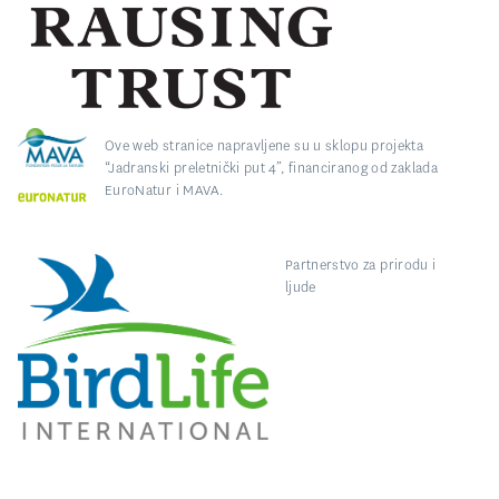
Ove web stranice napravljene su u sklopu projekta
“Jadranski preletnički put 4”, financiranog od zaklada
EuroNatur i MAVA.
Partnerstvo za prirodu i
ljude