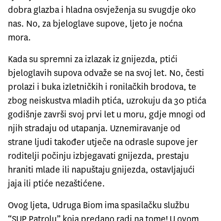
dobra glazba i hladna osvježenja su svugdje oko
nas. No, za bjeloglave supove, ljeto je noćna
mora.
Kada su spremni za izlazak iz gnijezda, ptići
bjeloglavih supova odvaže se na svoj let. No, česti
prolazi i buka izletničkih i ronilačkih brodova, te
zbog neiskustva mladih ptića, uzrokuju da 30 ptića
godišnje završi svoj prvi let u moru, gdje mnogi od
njih stradaju od utapanja. Uznemiravanje od
strane ljudi također utječe na odrasle supove jer
roditelji počinju izbjegavati gnijezda, prestaju
hraniti mlade ili napuštaju gnijezda, ostavljajući
jaja ili ptiće nezaštićene.
Ovog ljeta, Udruga Biom ima spasilačku službu
“SUP Patrolu” koja predano radi na tome! U ovom