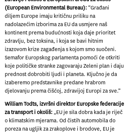
(European Environmental Bureau):
“Građani
diljem Europe imaju kritičnu priliku na
nadolazećim izborima za EU da usmjere naš
kontinent prema budućnosti koja daje prioritet
zdravlju, bez toksina, i koja se bavi hitnim
izazovom krize zagađenja s kojom smo suočeni.
Semafor Europskog parlamenta pomoći će otkriti
koje političke stranke zagovaraju Zeleni plan i daju
prednost dobrobiti ljudi i planeta. Ključno je da
izaberemo predstavnike predane hrabrom
djelovanju prema čišćoj, zdravijoj Europi za sve.”
William Todts, izvršni direktor Europske federacije
za transport i okoliš:
„EU je sila dobra kada je riječ
o klimatskim mjerama. Od čistih automobila do
poreza na ugljik za zrakoplove i brodove, EU je