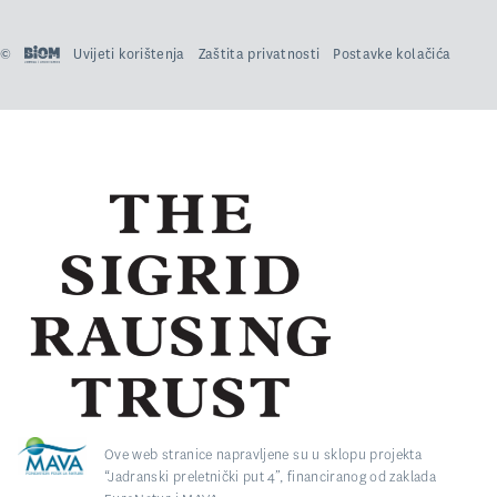
©
Uvijeti korištenja
Zaštita privatnosti
Postavke kolačića
Ove web stranice napravljene su u sklopu projekta
“Jadranski preletnički put 4”, financiranog od zaklada