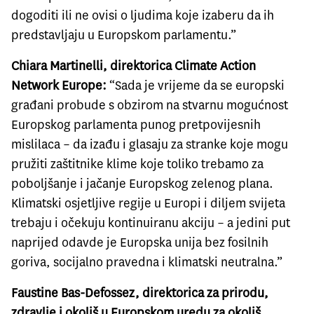
dogoditi ili ne ovisi o ljudima koje izaberu da ih
predstavljaju u Europskom parlamentu.”
Chiara Martinelli, direktorica Climate Action
Network Europe:
“Sada je vrijeme da se europski
građani probude s obzirom na stvarnu mogućnost
Europskog parlamenta punog pretpovijesnih
mislilaca – da izađu i glasaju za stranke koje mogu
pružiti zaštitnike klime koje toliko trebamo za
poboljšanje i jačanje Europskog zelenog plana.
Klimatski osjetljive regije u Europi i diljem svijeta
trebaju i očekuju kontinuiranu akciju – a jedini put
naprijed odavde je Europska unija bez fosilnih
goriva, socijalno pravedna i klimatski neutralna.”
Faustine Bas-Defossez, direktorica za prirodu,
zdravlje i okoliš u Europskom uredu za okoliš