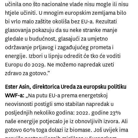
učinila ono što nacionalne vlade nisu mogle ili nisu
htjele učiniti. U mnogim europskim zemljama bilo
bi vrlo malo zaštite okoliša bez EU-a. Rezultati
glasovanja pokazuju da su neke stranke manje
gledale u budućnost, glasajući za umjetno
održavanje prljavog i zagađujućeg prometa i
energije. Izbori u lipnju odredit će tko će voditi
Europu do 2029. Ne možemo napredak uzeti
zdravo za gotovo.”
Ester Asin, direktorica Ureda za europsku politiku
WWF-a:
„Na putu EU-a prema energetskoj
neovisnosti postigli smo stabilan napredak u
posljednjih nekoliko godina: 2022. godine 23%
naše energije potjecalo je iz obnovljivih izvora. Ali
gotovo 60% toga dolazi iz biomase. Još uvijek ima