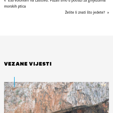
«
ESS volonteri na Lastovu: Puzali smo u potrazi za gnijezdima
morskih ptica
Želite li znati što jedete?
»
VEZANE VIJESTI