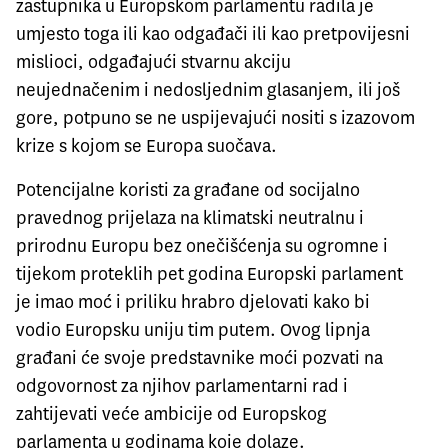
zastupnika u Europskom parlamentu radila je
umjesto toga ili kao odgađači ili kao pretpovijesni
mislioci, odgađajući stvarnu akciju
neujednačenim i nedosljednim glasanjem, ili još
gore, potpuno se ne uspijevajući nositi s izazovom
krize s kojom se Europa suočava.
Potencijalne koristi za građane od socijalno
pravednog prijelaza na klimatski neutralnu i
prirodnu Europu bez onečišćenja su ogromne i
tijekom proteklih pet godina Europski parlament
je imao moć i priliku hrabro djelovati kako bi
vodio Europsku uniju tim putem. Ovog lipnja
građani će svoje predstavnike moći pozvati na
odgovornost za njihov parlamentarni rad i
zahtijevati veće ambicije od Europskog
parlamenta u godinama koje dolaze.