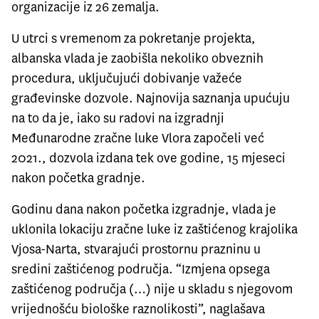
organizacije iz 26 zemalja.
U utrci s vremenom za pokretanje projekta,
albanska vlada je zaobišla nekoliko obveznih
procedura, uključujući dobivanje važeće
građevinske dozvole. Najnovija saznanja upućuju
na to da je, iako su radovi na izgradnji
Međunarodne zračne luke Vlora započeli već
2021., dozvola izdana tek ove godine, 15 mjeseci
nakon početka gradnje.
Godinu dana nakon početka izgradnje, vlada je
uklonila lokaciju zračne luke iz zaštićenog krajolika
Vjosa-Narta, stvarajući prostornu prazninu u
sredini zaštićenog područja. “Izmjena opsega
zaštićenog područja (…) nije u skladu s njegovom
vrijednošću biološke raznolikosti”, naglašava