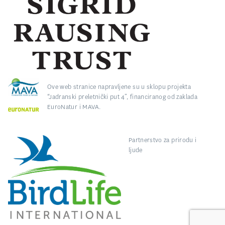
Ove web stranice napravljene su u sklopu projekta
“Jadranski preletnički put 4”, financiranog od zaklada
EuroNatur i MAVA.
Partnerstvo za prirodu i
ljude