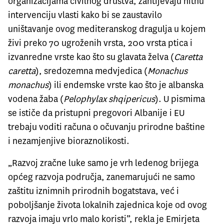
organizacijama civilnog društva, zahtijevaju hitnu
intervenciju vlasti kako bi se zaustavilo
uništavanje ovog mediteranskog dragulja u kojem
živi preko 70 ugroženih vrsta, 200 vrsta ptica i
izvanredne vrste kao što su glavata želva (
Caretta
caretta
), sredozemna medvjedica (
Monachus
monachus
) ili endemske vrste kao što je albanska
vodena žaba (
Pelophylax shqipericus
). U pismima
se ističe da pristupni pregovori Albanije i EU
trebaju voditi računa o očuvanju prirodne baštine
i nezamjenjive bioraznolikosti.
„Razvoj zračne luke samo je vrh ledenog brijega
općeg razvoja područja, zanemarujući ne samo
zaštitu iznimnih prirodnih bogatstava, već i
poboljšanje života lokalnih zajednica koje od ovog
razvoja imaju vrlo malo koristi”, rekla je Emirjeta