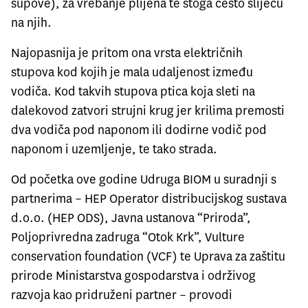
supove), za vrebanje plijena te stoga često slijeću
na njih.
Najopasnija je pritom ona vrsta električnih
stupova kod kojih je mala udaljenost između
vodiča. Kod takvih stupova ptica koja sleti na
dalekovod zatvori strujni krug jer krilima premosti
dva vodiča pod naponom ili dodirne vodič pod
naponom i uzemljenje, te tako strada.
Od početka ove godine Udruga BIOM u suradnji s
partnerima – HEP Operator distribucijskog sustava
d.o.o. (HEP ODS), Javna ustanova “Priroda”,
Poljoprivredna zadruga “Otok Krk”, Vulture
conservation foundation (VCF) te Uprava za zaštitu
prirode Ministarstva gospodarstva i održivog
razvoja kao pridruženi partner – provodi