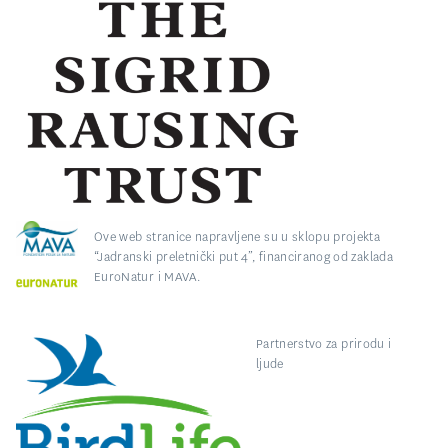
Ove web stranice napravljene su u sklopu projekta
“Jadranski preletnički put 4”, financiranog od zaklada
EuroNatur i MAVA.
Partnerstvo za prirodu i
ljude