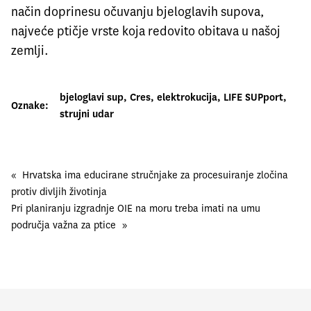
način doprinesu očuvanju bjeloglavih supova,
najveće ptičje vrste koja redovito obitava u našoj
zemlji.
bjeloglavi sup
, 
Cres
, 
elektrokucija
, 
LIFE SUPport
, 
Oznake:
strujni udar
«
Hrvatska ima educirane stručnjake za procesuiranje zločina
protiv divljih životinja
Pri planiranju izgradnje OIE na moru treba imati na umu
područja važna za ptice
»