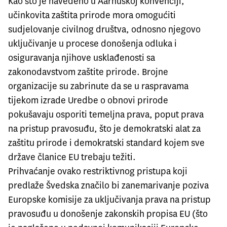
Kao što je navedeno u Aarhuškoj konvenciji,
učinkovita zaštita prirode mora omogućiti
sudjelovanje civilnog društva, odnosno njegovo
uključivanje u procese donošenja odluka i
osiguravanja njihove usklađenosti sa
zakonodavstvom zaštite prirode. Brojne
organizacije su zabrinute da se u raspravama
tijekom izrade Uredbe o obnovi prirode
pokušavaju osporiti temeljna prava, poput prava
na pristup pravosuđu, što je demokratski alat za
zaštitu prirode i demokratski standard kojem sve
države članice EU trebaju težiti.
Prihvaćanje ovako restriktivnog pristupa koji
predlaže Švedska značilo bi zanemarivanje poziva
Europske komisije za uključivanja prava na pristup
pravosuđu u donošenje zakonskih propisa EU (što