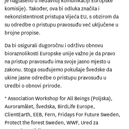
je naglašeno u nedavnoj komunikaciji Europske
komisije). Također, ova bi odluka značila i
nekonzistentnost pristupa Vijeća EU, s obzirom da
su odredbe o pristupu pravosuđu već uključene u
brojne propise.
Da bi osigurali dugoročnu i održivu obnovu
bioraznolikosti Europske unije važno je da pravo
na pristup pravosuđu ima svoje jasno mjesto u
zakonu. Stoga osuđujemo pokušaje Švedske da
ukine jasne odredbe o pristupu pravosuđu u
Uredbi o obnovi prirode.
* Association Workshop for All Beings (Poljska),
Auroramålet, Švedska, BirdLife Europe,
ClientEarth, EEB, Fern, Fridays For Future Sweden,
Protect the forest Sweden, WWF, Ured za