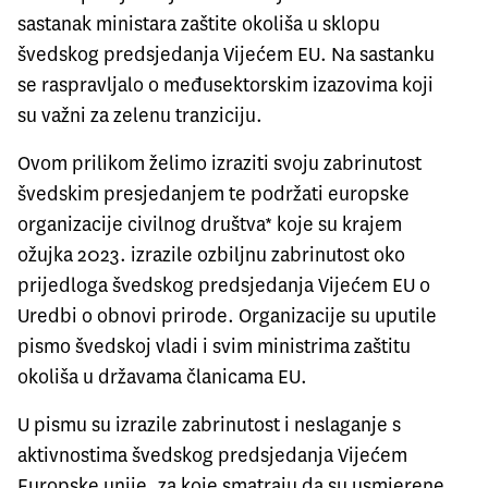
sastanak ministara zaštite okoliša
u sklopu
švedskog predsjedanja Vijećem EU. Na sastanku
se raspravljalo o međusektorskim izazovima koji
su važni za zelenu tranziciju.
Ovom prilikom želimo izraziti svoju zabrinutost
švedskim presjedanjem te podržati europske
organizacije civilnog društva* koje su krajem
ožujka 2023. izrazile ozbiljnu zabrinutost oko
prijedloga švedskog predsjedanja Vijećem EU o
Uredbi o obnovi prirode. Organizacije su uputile
pismo švedskoj vladi i svim ministrima zaštitu
okoliša u državama članicama EU.
U pismu su izrazile zabrinutost i neslaganje s
aktivnostima švedskog predsjedanja Vijećem
Europske unije, za koje smatraju da su usmjerene