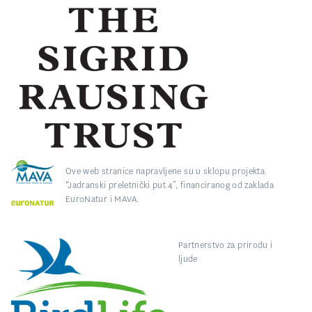
Ove web stranice napravljene su u sklopu projekta
“Jadranski preletnički put 4”, financiranog od zaklada
EuroNatur i MAVA.
Partnerstvo za prirodu i
ljude