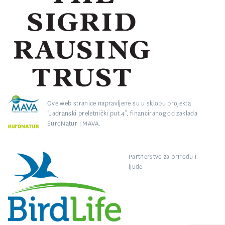
Ove web stranice napravljene su u sklopu projekta
“Jadranski preletnički put 4”, financiranog od zaklada
EuroNatur i MAVA.
Partnerstvo za prirodu i
ljude