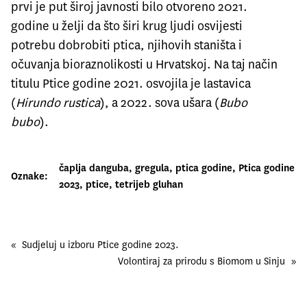
prvi je put široj javnosti bilo otvoreno 2021.
godine u želji da što širi krug ljudi osvijesti
potrebu dobrobiti ptica, njihovih staništa i
očuvanja bioraznolikosti u Hrvatskoj. Na taj način
titulu Ptice godine 2021. osvojila je lastavica
(
Hirundo rustica
), a 2022. sova ušara (
Bubo
bubo
).
čaplja danguba
, 
gregula
, 
ptica godine
, 
Ptica godine
Oznake:
2023
, 
ptice
, 
tetrijeb gluhan
«
Sudjeluj u izboru Ptice godine 2023.
Volontiraj za prirodu s Biomom u Sinju
»