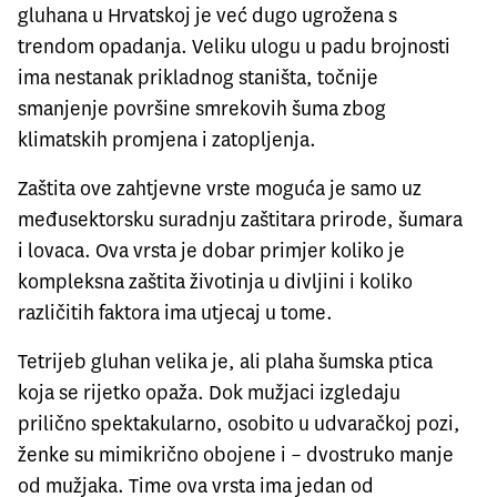
gluhana u Hrvatskoj je već dugo ugrožena s
trendom opadanja. Veliku ulogu u padu brojnosti
ima nestanak prikladnog staništa, točnije
smanjenje površine smrekovih šuma zbog
klimatskih promjena i zatopljenja.
Zaštita ove zahtjevne vrste moguća je samo uz
međusektorsku suradnju zaštitara prirode, šumara
i lovaca. Ova vrsta je dobar primjer koliko je
kompleksna zaštita životinja u divljini i koliko
različitih faktora ima utjecaj u tome.
Tetrijeb gluhan velika je, ali plaha šumska ptica
koja se rijetko opaža. Dok mužjaci izgledaju
prilično spektakularno, osobito u udvaračkoj pozi,
ženke su mimikrično obojene i – dvostruko manje
od mužjaka. Time ova vrsta ima jedan od