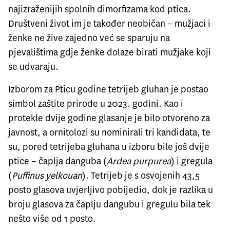
najizraženijih spolnih dimorfizama kod ptica.
Društveni život im je također neobičan – mužjaci i
ženke ne žive zajedno već se sparuju na
pjevalištima gdje ženke dolaze birati mužjake koji
se udvaraju.
Izborom za Pticu godine tetrijeb gluhan je postao
simbol zaštite prirode u 2023. godini. Kao i
protekle dvije godine glasanje je bilo otvoreno za
javnost, a ornitolozi su nominirali tri kandidata, te
su, pored tetrijeba gluhana u izboru bile još dvije
ptice – čaplja danguba (
Ardea purpurea
) i gregula
(
Puffinus yelkouan
). Tetrijeb je s osvojenih 43,5
posto glasova uvjerljivo pobijedio, dok je razlika u
broju glasova za čaplju dangubu i gregulu bila tek
nešto više od 1 posto.