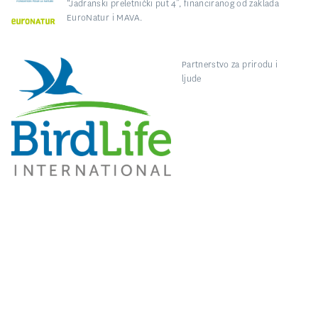
“Jadranski preletnički put 4”, financiranog od zaklada
EuroNatur i MAVA.
Partnerstvo za prirodu i
ljude