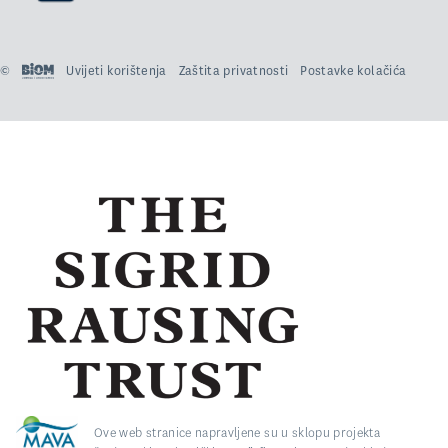
©
Uvijeti korištenja
Zaštita privatnosti
Postavke kolačića
Ove web stranice napravljene su u sklopu projekta