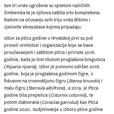
Sve tri vrste ugrožene su spletom različitih
čimbenika te je njihova zaštita vrlo kompleksna.
Radom na očuvanju svih triju vrsta štitimo i
cjelovite ekosustave kojima pripadaju.
Izbor za pticu godine u Hrvatskoj prvi su put
proveli ornitolozi i organizacije koje se bave
proučavanjem i zaštitom ptica i prirode 2016.
godine, kada je tom titulom proglašena bregunica
(
Riparia riparia
). Izbor je ponovno održan 2018.
godine, koja je proglašena godinom čigre, s
fokusom na crvenokljunu čigru (
Sterna hirundo
) i
malu čigru (
Sternula albifrons
), a 2019. je Ptica
godine bila prepelica (
Coturnix coturnix
), te
potom zlatovrana (
Coracias garrulus
) kao Ptica
godine 2020. Sudjelovanje u izboru ptice godine