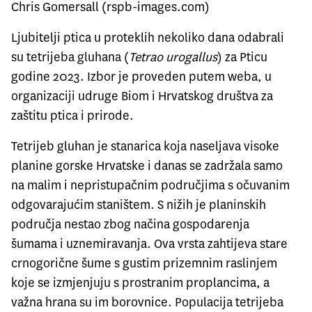
Chris Gomersall (rspb-images.com)
Ljubitelji ptica u proteklih nekoliko dana odabrali
su tetrijeba gluhana (
Tetrao urogallus
) za Pticu
godine 2023. Izbor je proveden putem weba, u
organizaciji udruge Biom i Hrvatskog društva za
zaštitu ptica i prirode.
Tetrijeb gluhan je stanarica koja naseljava visoke
planine gorske Hrvatske i danas se zadržala samo
na malim i nepristupačnim područjima s očuvanim
odgovarajućim staništem. S nižih je planinskih
područja nestao zbog načina gospodarenja
šumama i uznemiravanja. Ova vrsta zahtijeva stare
crnogorične šume s gustim prizemnim raslinjem
koje se izmjenjuju s prostranim proplancima, a
važna hrana su im borovnice. Populacija tetrijeba