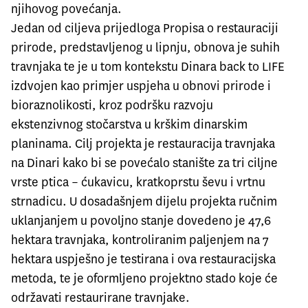
njihovog povećanja.
Jedan od ciljeva prijedloga Propisa o restauraciji
prirode, predstavljenog u lipnju, obnova je suhih
travnjaka te je u tom kontekstu Dinara back to LIFE
izdvojen kao primjer uspjeha u obnovi prirode i
bioraznolikosti, kroz podršku razvoju
ekstenzivnog stočarstva u krškim dinarskim
planinama. Cilj projekta je restauracija travnjaka
na Dinari kako bi se povećalo stanište za tri ciljne
vrste ptica – ćukavicu, kratkoprstu ševu i vrtnu
strnadicu. U dosadašnjem dijelu projekta ručnim
uklanjanjem u povoljno stanje dovedeno je 47,6
hektara travnjaka, kontroliranim paljenjem na 7
hektara uspješno je testirana i ova restauracijska
metoda, te je oformljeno projektno stado koje će
održavati restaurirane travnjake.