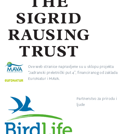
Ove web stranice napravljene su u sklopu projekta
“Jadranski preletnički put 4”, financiranog od zaklada
EuroNatur i MAVA.
Partnerstvo za prirodu i
ljude