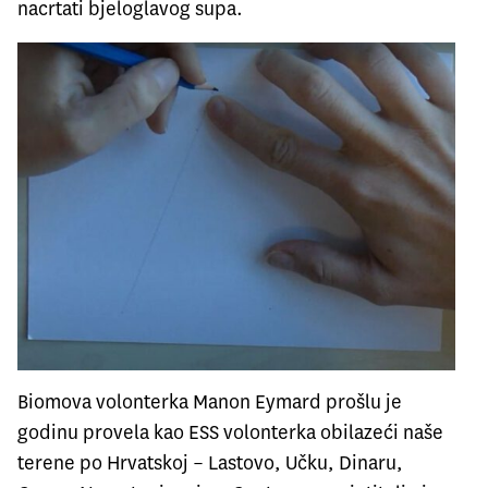
nacrtati bjeloglavog supa.
Biomova volonterka Manon Eymard prošlu je
godinu provela kao ESS volonterka obilazeći naše
terene po Hrvatskoj – Lastovo, Učku, Dinaru,