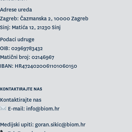
Adrese ureda
Zagreb: Čazmanska 2, 10000 Zagreb
Sinj: Matića 12, 21230 Sinj
Podaci udruge
OIB: 02969783432
Matični broj: 02146967
IBAN: HR4724020061101060150
KONTAKTIRAJTE NAS
Kontaktirajte nas
E-mail:
info@biom.hr
Medijski upiti: goran.sikic@biom.hr