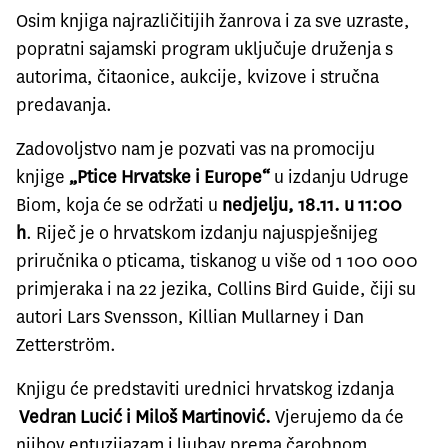
Osim knjiga najrazličitijih žanrova i za sve uzraste,
popratni sajamski program uključuje druženja s
autorima, čitaonice, aukcije, kvizove i stručna
predavanja.
Zadovoljstvo nam je pozvati vas na promociju
knjige
„Ptice Hrvatske i Europe“
u izdanju Udruge
Biom, koja će se održati u
nedjelju, 18.11. u 11:00
h
. Riječ je o hrvatskom izdanju najuspješnijeg
priručnika o pticama, tiskanog u više od 1 100 000
primjeraka i na 22 jezika, Collins Bird Guide, čiji su
autori Lars Svensson, Killian Mullarney i Dan
Zetterström.
Knjigu će predstaviti urednici hrvatskog izdanja
Vedran Lucić i Miloš Martinović.
Vjerujemo da će
njihov entuzijazam i ljubav prema čarobnom