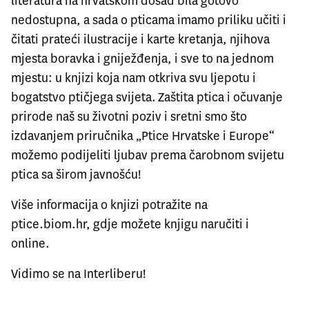
literatura na hrvatskom dosad bila gotovo
nedostupna, a sada o pticama imamo priliku učiti i
čitati prateći ilustracije i karte kretanja, njihova
mjesta boravka i gniježđenja, i sve to na jednom
mjestu: u knjizi koja nam otkriva svu ljepotu i
bogatstvo ptičjega svijeta. Zaštita ptica i očuvanje
prirode naš su životni poziv i sretni smo što
izdavanjem priručnika „Ptice Hrvatske i Europe“
možemo podijeliti ljubav prema čarobnom svijetu
ptica sa širom javnošću!
Više informacija o knjizi potražite na
ptice.biom.hr,
gdje možete knjigu naručiti i
online.
Vidimo se na Interliberu!