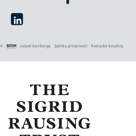
©
Uvijeti korištenja
Zaštita privatnosti
Postavke kolačića