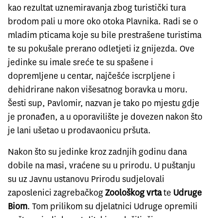
kao rezultat uznemiravanja zbog turistički tura
brodom pali u more oko otoka Plavnika. Radi se o
mladim pticama koje su bile prestrašene turistima
te su pokušale prerano odletjeti iz gnijezda. Ove
jedinke su imale sreće te su spašene i
dopremljene u centar, najčešće iscrpljene i
dehidrirane nakon višesatnog boravka u moru.
Šesti sup, Pavlomir, nazvan je tako po mjestu gdje
je pronađen, a u oporavilište je dovezen nakon što
je lani ušetao u prodavaonicu pršuta.
Nakon što su jedinke kroz zadnjih godinu dana
dobile na masi, vraćene su u prirodu. U puštanju
su uz Javnu ustanovu Prirodu sudjelovali
zaposlenici zagrebačkog
Zoološkog vrta
te
Udruge
Biom
. Tom prilikom su djelatnici Udruge opremili