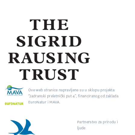
Ove web stranice napravljene su u sklopu projekta
“Jadranski preletnički put 4”, financiranog od zaklada
EuroNatur i MAVA.
Partnerstvo za prirodu i
ljude