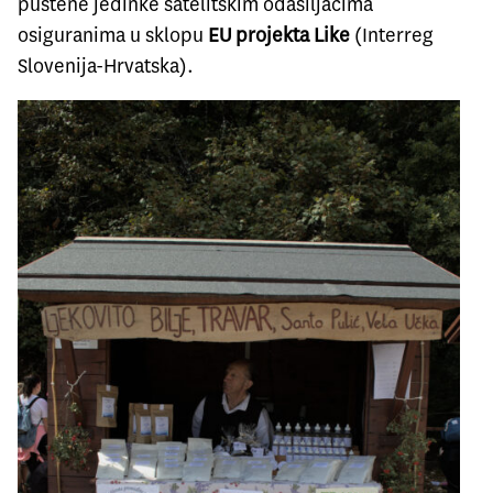
puštene jedinke satelitskim odašiljačima
osiguranima u sklopu
EU projekta Like
(Interreg
Slovenija-Hrvatska).