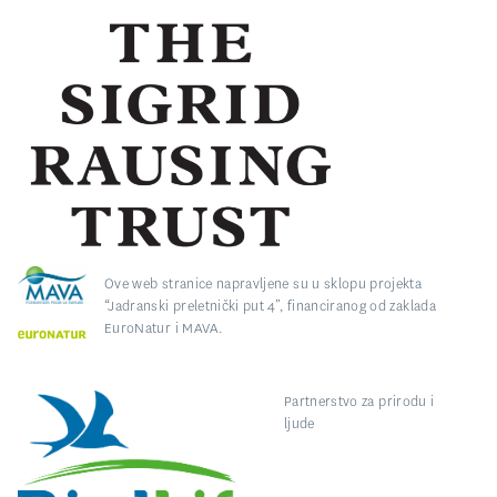
Ove web stranice napravljene su u sklopu projekta
“Jadranski preletnički put 4”, financiranog od zaklada
EuroNatur i MAVA.
Partnerstvo za prirodu i
ljude