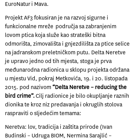
EuroNatur
i
Mava
.
Projekt AF3 fokusiran je na razvoj sigurne i
funkcionalne mreže područja sa zabranjenim
lovom ptica koja služe kao strateški bitna
odmorišta, zimovališta i gnjezdilišta za ptice selice
na jadranskom preletničkom putu. Delta Neretve
je upravo jedno od tih mjesta, stoga je prva
međunarodna radionica u sklopu projekta održana
u mjestu Vid, pokraj Metkovića, 19. i 20. listopada
2015. pod nazivom
“Delta Neretve – reducing the
bird crime”.
Cilj radionice je bilo okupljanje raznih
dionika te kroz niz predavanja i okruglih stolova
raspraviti o sljedećim temama:
Neretva: lov, tradicija i zaštita prirode (Ivan
Budinski – Udruga BIOM, Nermina Sarajlić –