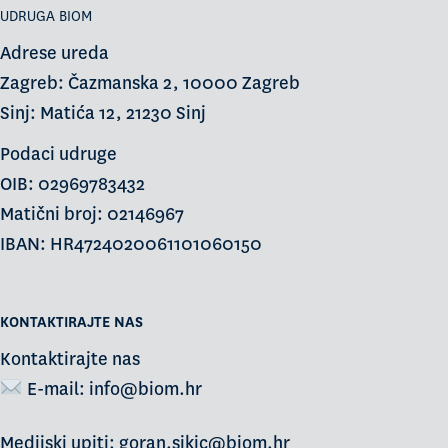
UDRUGA BIOM
Adrese ureda
Zagreb: Čazmanska 2, 10000 Zagreb
Sinj: Matića 12, 21230 Sinj
Podaci udruge
OIB: 02969783432
Matični broj: 02146967
IBAN: HR4724020061101060150
KONTAKTIRAJTE NAS
Kontaktirajte nas
E-mail:
info@biom.hr
Medijski upiti: goran.sikic@biom.hr