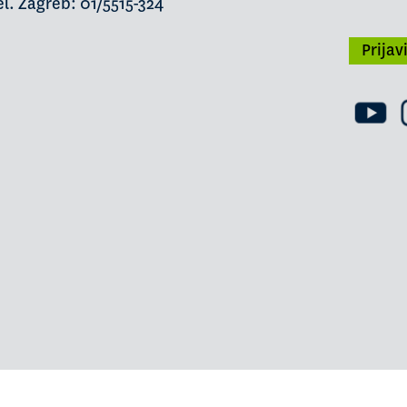
l. Zagreb: 01/5515-324
Prijav