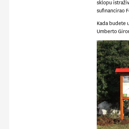
sklopu istraži
sufinancirao F
Kada budete u 
Umberto Girom