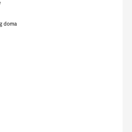
e
kog doma