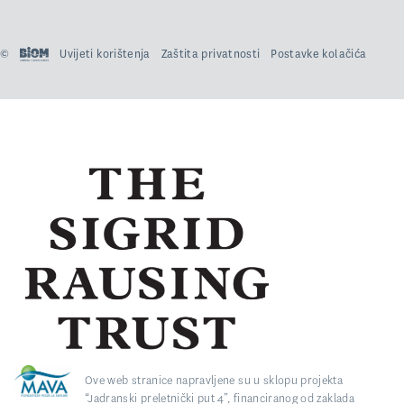
©
Uvijeti korištenja
Zaštita privatnosti
Postavke kolačića
Ove web stranice napravljene su u sklopu projekta
“Jadranski preletnički put 4”, financiranog od zaklada