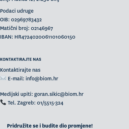
Podaci udruge
OIB: 02969783432
Matični broj: 02146967
IBAN: HR4724020061101060150
KONTAKTIRAJTE NAS
Kontaktirajte nas
E-mail:
info@biom.hr
Medijski upiti: goran.sikic@biom.hr
Tel. Zagreb: 01/5515-324
Pridružite se i budite dio promjene!